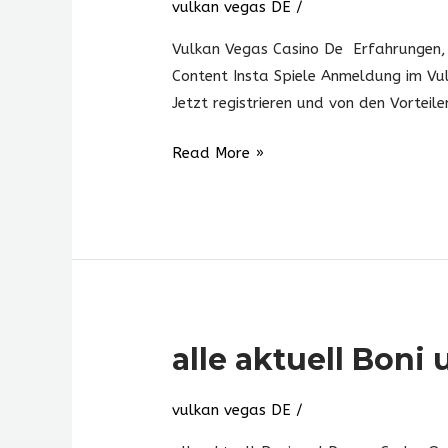
vulkan vegas DE
/
Erfahrungen,
Vulkan Vegas Casino De
Erfahrungen, 
beste
Content Insta Spiele Anmeldung im Vul
Boni,
Jetzt registrieren und von den Vorteil
schnelle
Read More »
Auszahlung
der
Gewinn
alle aktuell Bon
alle
aktuell
Boni
vulkan vegas DE
/
und