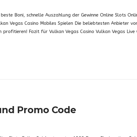
beste Boni, schnelle Auszahlung der Gewinne Online Slots On
kan Vegas Casino Mobiles Spielen Die beliebtesten Anbieter vo
en profitieren! Fazit für Vulkan Vegas Casino Vulkan Vegas Live
i und Promo Code