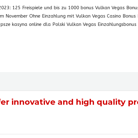
23: 125 Freispiele und bis zu 1000 bonus Vulkan Vegas Bonu
im November Ohne Einzahlung mit Vulkan Vegas Casino Bonus F
lepsze kasyna online dla Polski Vulkan Vegas Einzahlungsbon
fer
innovative
and
high quality
pr