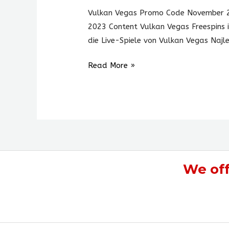
2023:
Vulkan Vegas Promo Code November 20
125
2023 Content Vulkan Vegas Freespins 
Freispiele
die Live-Spiele von Vulkan Vegas Naj
und
Read More »
bis
zu
1000
bonu
We of