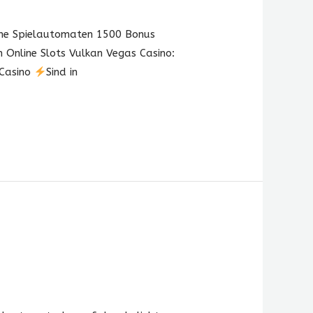
line Spielautomaten 1500 Bonus
n Online Slots Vulkan Vegas Casino:
 Casino
Sind in