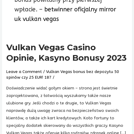
wpłacie. –
betwinner oficjalny mirror
uk vulkan vegas
Vulkan Vegas Casino
Vulkan
Vegas
Opinie, Kasyno Bonusy 2023
Casino
Opinie,
Leave a Comment
/
Vulkan Vegas bonus bez depozytu 50
Kasyno
spinów czy 25 EUR! 187
/
Bonusy
Doświadczenie widać gołym okiem – strona jest świetnie
2023
zaprojektowana, z łatwością wyszukamy także nasze
ulubione gry. Jeśli chodzi o te drugie, to Vulkan Vegas
naprawdę dużą uwagę zwraca na bezpieczeństwo swoich
klientów, a także ich kart kredytowych. Koło fortuny to
specjalny dodatek skierowany do wszystkich graczy. Kasyno
Vulkan Vegas także oferuje kilka rodzajów zdrapek online […]