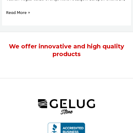
Read More »
We offer
innovative
and
high quality
products