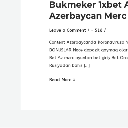
Bukmeker 1xbet A
1xbet
Azerbaycan Merc 
Arizona
Merc
Saytı,
Leave a Comment
/
- 518
/
Sobre
Content Azərbaycanda Koronavirusa Y
Yaxsi
BONUSLAR Necə depozit qoymaq olar?
Bukmeker
Bet Az mərc oyunları bet giriş Bet O
1xbet
Rusiyadan bahis […]
Azerbaycan
Merc
Read More »
Oyunlari,
1xbet
Az,
Azerbaycan
Merc
Saytlari