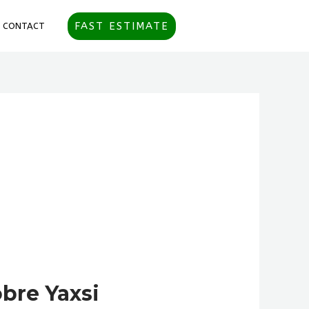
FAST ESTIMATE
CONTACT
obre Yaxsi