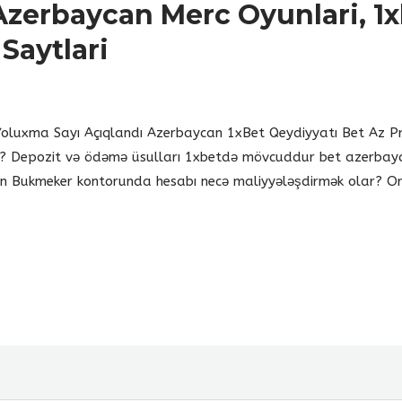
zerbaycan Merc Oyunlari, 1x
Saytlari
oluxma Sayı Açıqlandı Azerbaycan 1xBet Qeydiyyatı Bet Az 
 Depozit və ödəmə üsulları 1xbetdə mövcuddur bet azerbayc
ran Bukmeker kontorunda hesabı necə maliyyələşdirmək olar? O