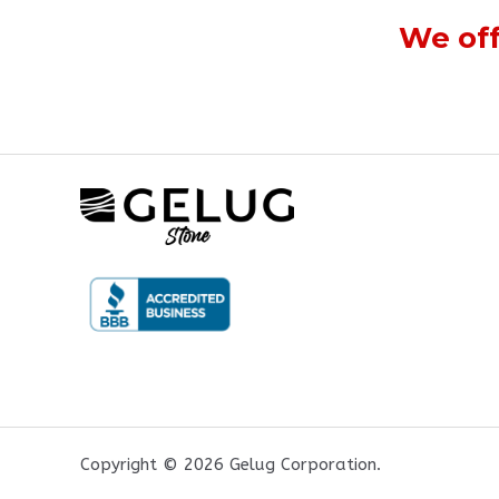
We of
Copyright © 2026 Gelug Corporation.