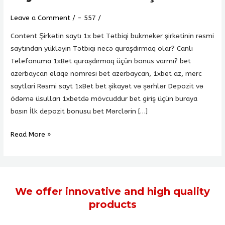
saytın
Leave a Comment
/
- 557
/
nəzərdən
Content Şirkətin saytı 1x bet Tətbiqi bukmeker şirkətinin rəsmi
keçirilməsi
saytından yükləyin Tətbiqi necə quraşdırmaq olar? Canlı
Telefonuma 1xBet quraşdırmaq üçün bonus varmı? bet
azerbaycan elaqe nomresi bet azerbaycan, 1xbet az, merc
saytlari Rəsmi sayt 1xBet bet şikayət və şərhlər Depozit və
ödəmə üsulları 1xbetdə mövcuddur bet giriş üçün buraya
basın İlk depozit bonusu bet Mərclərin […]
Read More »
We offer
innovative
and
high quality
products