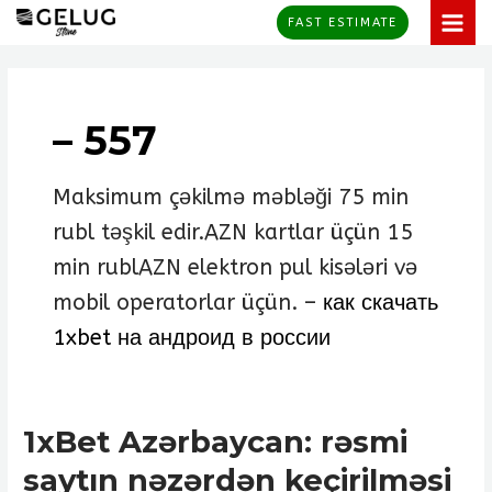
Skip
MAI
FAST ESTIMATE
to
MEN
content
– 557
Maksimum çəkilmə məbləği 75 min
rubl təşkil edir.AZN kartlar üçün 15
min rublAZN elektron pul kisələri və
mobil operatorlar üçün. –
как скачать
1xbet на андроид в россии
1xBet Azərbaycan: rəsmi
1xBet
Azərbaycan:
saytın nəzərdən keçirilməsi
rəsmi