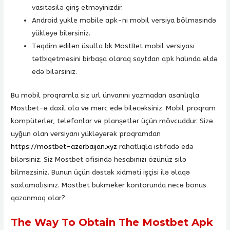
vasitəsilə giriş etməyinizdir.
Android yukle mobile apk-ni mobil versiya bölməsində
yükləyə bilərsiniz.
Təqdim edilən üsulla bk MostBet mobil versiyası
tətbiqetməsini birbaşa olaraq saytdan apk halında əldə
edə bilərsiniz.
Bu mobil proqramla siz url ünvanını yazmadan asanlıqla
Mostbet-ə daxil ola və mərc edə biləcəksiniz. Mobil proqram
kompüterlər, telefonlar və planşetlər üçün mövcuddur. Sizə
uyğun olan versiyanı yükləyərək proqramdan
https://mostbet-azerbaijan.xyz
rahatlıqla istifadə edə
bilərsiniz. Siz Mostbet ofisində hesabınızı özünüz silə
bilməzsiniz. Bunun üçün dəstək xidməti işçisi ilə əlaqə
saxlamalısınız. Mostbet bukmeker kontorunda necə bonus
qazanmaq olar?
The Way To Obtain The Mostbet Apk