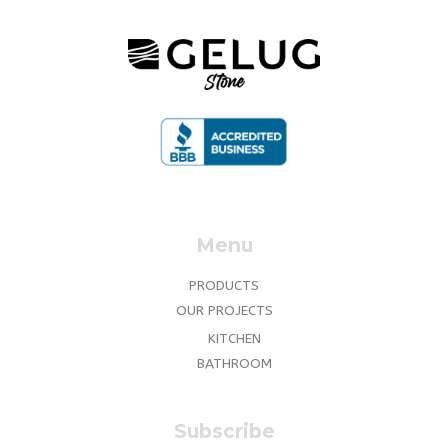
Menu
PRODUCTS
OUR PROJECTS
KITCHEN
BATHROOM
Subscribe