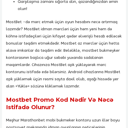
Qarşılaşma zamanı sığorta alın, qazandığınızdan əmin
olun!
MostBet -də mərc etmək üçün oyun hesabını necə artırmaq
lazımdır? MostBet idman mərcləri üçün həm yeni həm də
köhnə istifadəçiləri üçün kifayət qədər əlverişli hesab ediləcək
bonuslar təqdim etməkdədir. Mostbet az mərclər üçün hətta
əlavə imkanlar da təqdim edir. Beləliklə, mostbet bukmeyker
kontorasının başlıca uğur səbəbi yuxarıda sadalanan
məqamlardır. Cihazınıza MostBet apk yükləyərək mərc
kontorunu istifadə edə bilərsiniz. Android cihazlarına MostBet
apk yükləmək üçün rəsmi sayta daxil olub, aşağı hissədə yer
alan «Yüklə» sözünə klikləmək lazımdır.
Mostbet Promo Kod Nədir Və Nəcə
Istifadə Olunur?
Məşhur Marathonbet mobi bukmeker kontoru uzun illər boyu
postsovet məkanında idman oyunlarının nəticələrinin