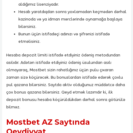
aldığımız lisenziyadır.
Hesab yaratdıqdan sonra yoxlamadan keçmədən dərhal
kazinoda və ya idman mərclərində oynamağa başlaya
bilərsiniz.
Bunun üçün istifadəçi adınızı və şifrənizi istifadə
etməlisiniz.
Hesaba depozit limiti istifadə etdiyiniz ödəniş metodundan
asılıdır. Adətən istifadə etdiyiniz ödəniş üsulundan asılı
olmayaraq, Mostbet sizin rahatlığınız üçün pulu çıxaran
zaman sizə köçürəcək. Bu bonuslardan istifadə edərək çoxlu
pul qazana bilərsiniz. Saytda aktiv olduğunuz müddətcə daha
çox bonus qazana bilərsiniz. Qeyd etmək lazımdır ki, ilk
depozit bonusu hesaba köçürüldükdən dərhal sonra götürülə
bilməz.
Mostbet AZ Saytında
Qeydiyyat