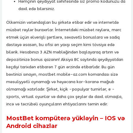
Həmçinin qeydiyyat səhifəsində siz promo kodunuzu da
daxil edə bilərsiniz.
Ölkəmizin vətəndaşları bu şirkətə etibar edir və internetdə
müsbət rəylər buraxırlar. İnternetdəki müsbət rəylərə, mərc
etmək üçün əlverişli şərtlərə, səxavətli bonuslara və sadiq
dəstəyə əsasən, bu ofisi ən yaxşı seçim kimi tövsiyə edə
bilərik. Hesabınızı 3 AZN məbləğindən başlayaraq artırın və
depozitinizə bonus qazanın! Aksiya BC saytında qeydiyyatdan
keçdiyi tarixdən etibarən 7 gün ərzində etibarlıdır. Bu gün
bəxtinizi sınayın, mostbet mobile-az.com komandası sizə
məsuliyyətli oynamağı və həyəcana kor-koranə məğıub
olmamağı xatırladır. Şirkət, kiçik -populyar turnirlər, e -
sports, virtual oyunlar və daha çox şeylər də daxil olmaqla,
incə və təcrübəli oyunçuların ehtiyaclarını təmin edir.
MostBet kompüterə yükləyin – IOS və
Android cihazlar