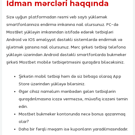
İdman mərcləri haqqında
Sizə uyğun platformadan rəsmi veb saytı yükləmək
smartfonlarınıza endirmə imkanına nail olursunuz. PC-də
MostBet yükləyin imkanından istifadə edərək tətbiqləri
Android və IOS əməliyyat dəstəkli sistemlərdə endirmək və
işlətmək şansına nail olursunuz. Mərc şirkəti tətbiqi telefona
yükləyin üzərindən Android dəstəkli smartfonlarda bukmeker
şirkəti Mostbet mobile tətbiqetməsini quraşdıra biləcəksiniz.
Şirkətin mobil tətbiqi həm də siz birbaşa olaraq App
Store üzərindən yükləyə bilərsiniz.
Əgər cihaz naməlum mənbədən gələn tətbiqlərin
quraşdırılmasına icazə verməzsə, müvafiq icazəni təmin
edin.
Mostbet bukmeker kontorunda necə bonus qazanmaq
olar?
Daha bir fərqli məqam isə kuponların yaradılmasındadır.