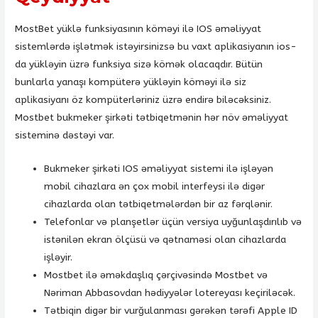
MostBet yüklə funksiyasının köməyi ilə IOS əməliyyat
sistemlərdə işlətmək istəyirsinizsə bu vaxt aplikasiyanın ios-
da yükləyin üzrə funksiya sizə kömək olacaqdır. Bütün
bunlarla yanaşı kompüterə yükləyin köməyi ilə siz
aplikasiyanı öz kompüterləriniz üzrə endirə biləcəksiniz.
Mostbet bukmeker şirkəti tətbiqetmənin hər növ əməliyyat
sisteminə dəstəyi var.
Bukmeker şirkəti IOS əməliyyat sistemi ilə işləyən
mobil cihazlara ən çox mobil interfeysi ilə digər
cihazlarda olan tətbiqetmələrdən bir az fərqlənir.
Telefonlar və planşetlər üçün versiya uyğunlaşdırılıb və
istənilən ekran ölçüsü və qətnaməsi olan cihazlarda
işləyir.
Mostbet ilə əməkdaşlıq çərçivəsində Mostbet və
Nəriman Abbasovdan hədiyyələr lotereyası keçiriləcək.
Tətbiqin digər bir vurğulanması gərəkən tərəfi Apple ID