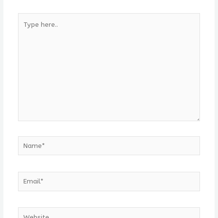
Type
here..
Name*
Email*
Website