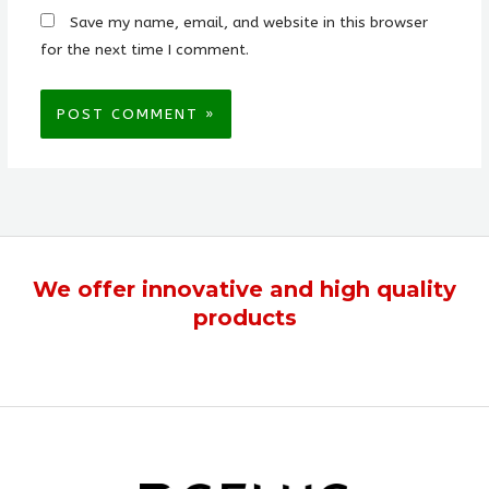
Save my name, email, and website in this browser
for the next time I comment.
We offer
innovative
and
high quality
products