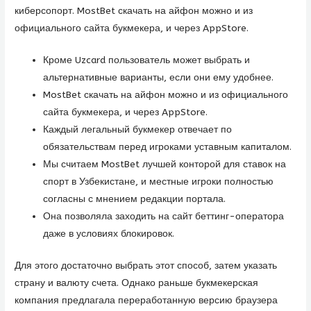
киберсопорт. MostBet скачать на айфон можно и из
официального сайта букмекера, и через AppStore.
Кроме Uzcard пользователь может выбрать и
альтернативные варианты, если они ему удобнее.
MostBet скачать на айфон можно и из официального
сайта букмекера, и через AppStore.
Каждый легальный букмекер отвечает по
обязательствам перед игроками уставным капиталом.
Мы считаем MostBet лучшей конторой для ставок на
спорт в Узбекистане, и местные игроки полностью
согласны с мнением редакции портала.
Она позволяла заходить на сайт беттинг-оператора
даже в условиях блокировок.
Для этого достаточно выбрать этот способ, затем указать
страну и валюту счета. Однако раньше букмекерская
компания предлагала переработанную версию браузера