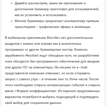
Давайте рассмотрим, какие же приложения и
дополнения букмекер приготовил для пользователей,
как их установить и использовать.
Многие букмекеры предлагают альтернативу прямым
трансляциям – графические эфиры и анимации.
В мобильном приложении Мостбет нет дополнительных
разделов с казино или играми как в аналогичных
программах от других букмекерских контор. Клиенты
зарубежного Mostbet ищут обходные пути, но разработчики
пока обходятся без программного обеспечения для виндовс
или других ОС на компьютеры. На письма по e-mail
представители компании отвечают, но если отправить
запрос с самого утра – в течение two to three часов. После
этого необходимо открыть интересующее событие и открыть
меню «Формат коэффициентов». Из перечня предложенных
вариантов потребуется выбрать подходящий и подтвердить
свой выбор для сохранения данных.