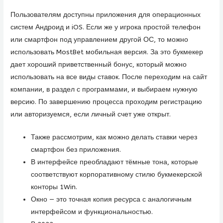
Пользователям доступны приложения для операционных
систем Андроид и iOS. Если же у игрока простой телефон
или смартфон под управлением другой ОС, то можно
использовать MostBet мобильная версия. За это букмекер
дает хороший приветственный бонус, который можно
использовать на все виды ставок. После переходим на сайт
компании, в раздел с программами, и выбираем нужную
версию. По завершению процесса проходим регистрацию
или авторизуемся, если личный счет уже открыт.
Также рассмотрим, как можно делать ставки через
смартфон без приложения.
В интерфейсе преобладают тёмные тона, которые
соответствуют корпоративному стилю букмекерской
конторы 1Win.
Окно — это точная копия ресурса с аналогичным
интерфейсом и функциональностью.