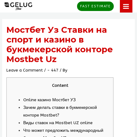
Skip
MAI
FAST ESTIMATE
to
MEN
Post
content
navigation
Мостбет Уз Ставки на
спорт и казино в
букмекерской конторе
Mostbet Uz
Leave a Comment
/
- 447
/ By
Content
Online казино Мостбет УЗ
Зачем делать ставки в букмекерской
конторе Mostbet?
Виды ставок на Mostbet UZ online
Что может предложить международный