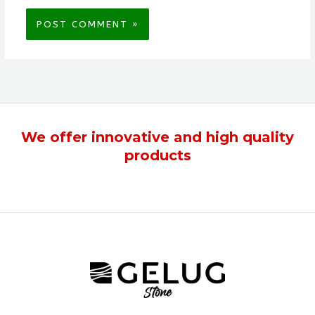
We offer
innovative
and
high quality
products