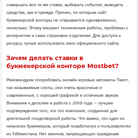
совершать все те же ставки, выбирать события, выводить
средства, как и прежде. Причин, по которым сайт
букмекерской конторы не открывается одновременно,
несколько. Этому мешают технические работы, проблемы с
интернетом и само страновое отделение. Для доступа к
ресурсу лучше использовать окно официального сайта.
Зачем делать ставки в
букмекерской конторе Mostbet?
Рекомендуем попробовать онлайн игровые автоматы Твист,
так называемые слоты, они очень красочные и
современные, с хорошей графикой и отличным звуком.
Внимание к деталям и работа с 2009 года — лучшие
подтверждения того, что это компания, созданная для
длительной плодотворной работы. Что важно, это один из
немногих букмекеров, который позаботился о пользователях
из Узбекистана. Нет законов, запрещающих гражданам