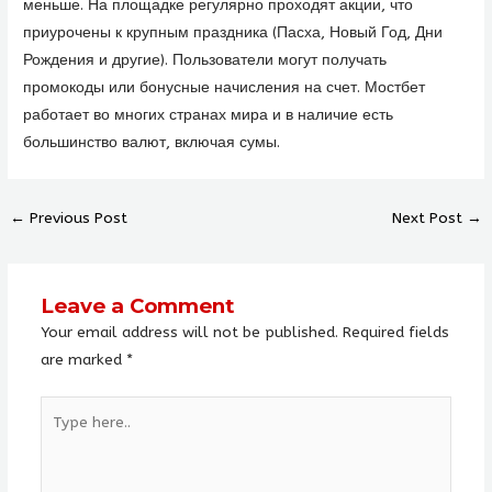
меньше. На площадке регулярно проходят акции, что
приурочены к крупным праздника (Пасха, Новый Год, Дни
Рождения и другие). Пользователи могут получать
промокоды или бонусные начисления на счет. Мостбет
работает во многих странах мира и в наличие есть
большинство валют, включая сумы.
←
Previous Post
Next Post
→
Leave a Comment
Your email address will not be published.
Required fields
are marked
*
Type
here..