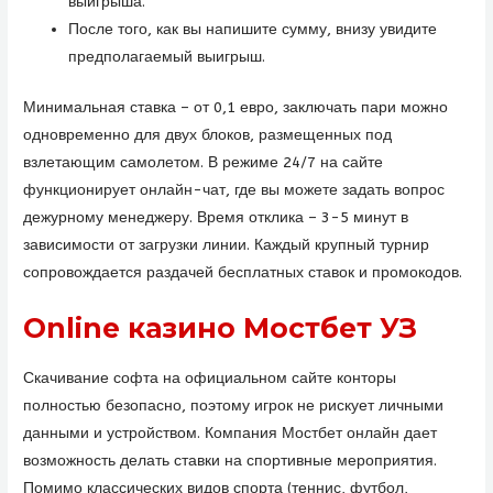
выигрыша.
После того, как вы напишите сумму, внизу увидите
предполагаемый выигрыш.
Минимальная ставка – от 0,1 евро, заключать пари можно
одновременно для двух блоков, размещенных под
взлетающим самолетом. В режиме 24/7 на сайте
функционирует онлайн-чат, где вы можете задать вопрос
дежурному менеджеру. Время отклика – 3-5 минут в
зависимости от загрузки линии. Каждый крупный турнир
сопровождается раздачей бесплатных ставок и промокодов.
Online казино Мостбет УЗ
Скачивание софта на официальном сайте конторы
полностью безопасно, поэтому игрок не рискует личными
данными и устройством. Компания Мостбет онлайн дает
возможность делать ставки на спортивные мероприятия.
Помимо классических видов спорта (теннис, футбол,