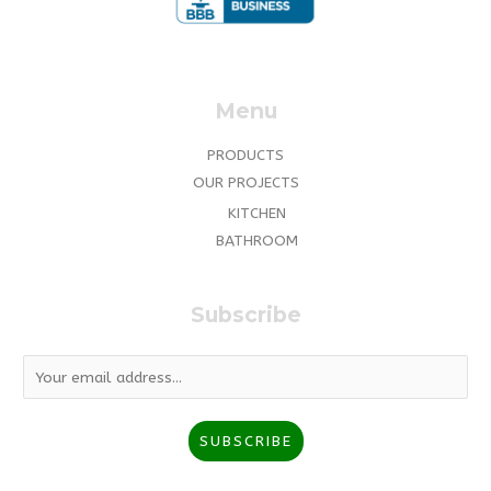
Menu
PRODUCTS
OUR PROJECTS
KITCHEN
BATHROOM
Subscribe
E
m
a
SUBSCRIBE
i
l