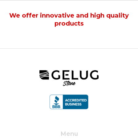
We offer
innovative
and
high quality
products
Menu