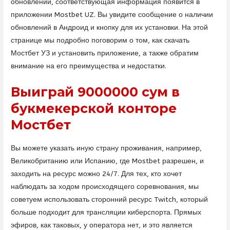
обновлений, соответствующая информация появится в
приложении Mostbet UZ. Вы увидите сообщение о наличии
обновлений в Андроид и кнопку для их установки. На этой
странице мы подробно поговорим о том, как скачать
Мостбет УЗ и установить приложение, а также обратим
внимание на его преимущества и недостатки.
Выиграй 9000000 сум в
букмекерской конторе
Мостбет
Вы можете указать иную страну проживания, например,
Великобританию или Испанию, где Mostbet разрешен, и
заходить на ресурс можно 24/7. Для тех, кто хочет
наблюдать за ходом происходящего соревнования, мы
советуем использовать сторонний ресурс Twitch, который
больше подходит для трансляции киберспорта. Прямых
эфиров, как таковых, у оператора нет, и это является