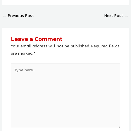
←
Previous Post
Next Post
→
Leave a Comment
Your email address will not be published.
Required fields
are marked
*
Type
here..