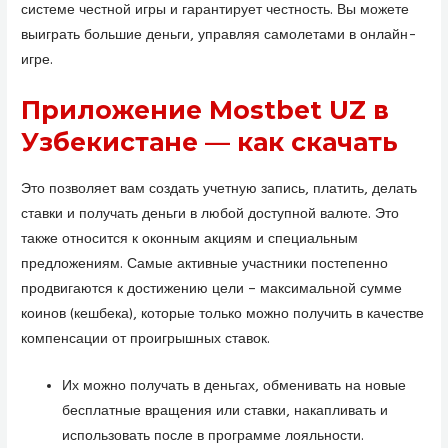
системе честной игры и гарантирует честность. Вы можете
выиграть большие деньги, управляя самолетами в онлайн-
игре.
Приложение Mostbet UZ в
Узбекистане — как скачать
Это позволяет вам создать учетную запись, платить, делать
ставки и получать деньги в любой доступной валюте. Это
также относится к оконным акциям и специальным
предложениям. Самые активные участники постепенно
продвигаются к достижению цели – максимальной сумме
коинов (кешбека), которые только можно получить в качестве
компенсации от проигрышных ставок.
Их можно получать в деньгах, обменивать на новые
бесплатные вращения или ставки, накапливать и
использовать после в программе лояльности.