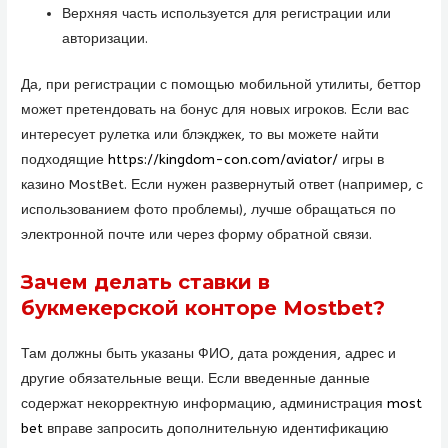
Верхняя часть используется для регистрации или
авторизации.
Да, при регистрации с помощью мобильной утилиты, беттор
может претендовать на бонус для новых игроков. Если вас
интересует рулетка или блэкджек, то вы можете найти
подходящие
https://kingdom-con.com/aviator/
игры в
казино MostBet. Если нужен развернутый ответ (например, с
использованием фото проблемы), лучше обращаться по
электронной почте или через форму обратной связи.
Зачем делать ставки в
букмекерской конторе Mostbet?
Там должны быть указаны ФИО, дата рождения, адрес и
другие обязательные вещи. Если введенные данные
содержат некорректную информацию, администрация
most
bet
вправе запросить дополнительную идентификацию