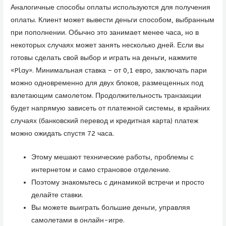
Аналогичные способы оплаты используются для получения
оплаты. Клиент может вывести деньги способом, выбранным
при пополнении. Обычно это занимает менее часа, но в
некоторых случаях может занять несколько дней. Если вы
готовы сделать свой выбор и играть на деньги, нажмите
«Play». Минимальная ставка – от 0,1 евро, заключать пари
можно одновременно для двух блоков, размещенных под
взлетающим самолетом. Продолжительность транзакции
будет напрямую зависеть от платежной системы, в крайних
случаях (банковский перевод и кредитная карта) платеж
можно ожидать спустя 72 часа.
Этому мешают технические работы, проблемы с
интернетом и само страновое отделение.
Поэтому знакомьтесь с динамикой встречи и просто
делайте ставки.
Вы можете выиграть большие деньги, управляя
самолетами в онлайн-игре.