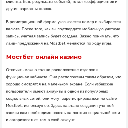
клиента. Есть результаты событий, тотал коэффициентов и
другие варианты ставок.
В регистрационной форме указывается номер и выбирается
валюта. После того, как вы подтвердите мобильную учетную
запись, учетная запись будет создана. Важно понимать, что
лайв-предложения на Mostbet меняются по ходу игры.
Мостбет онлайн казино
Отличить можно только расположение отделов и
функционал кабинета. Они расположены таким образом, что
хорошо смотрятся на маленьком экране. Если узбекские
пользователи имеют аккаунты в одной из популярных
социальных сетей, они могут зарегистрироваться на сайте
Mostbet, используя ее. Здесь на этапе создания учетной
записи вам необходимо нажать на логотип социальной сети
и авторизоваться там в свой аккаунт.