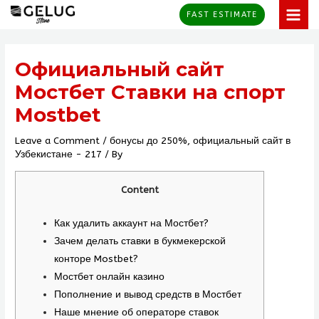
Skip
MAI
FAST ESTIMATE
to
MEN
Post
content
navigation
Официальный сайт
Мостбет Ставки на спорт
Mostbet
Leave a Comment
/
бонусы до 250%, официальный сайт в
Узбекистане - 217
/ By
Content
Как удалить аккаунт на Мостбет?
Зачем делать ставки в букмекерской
конторе Mostbet?
Мостбет онлайн казино
Пополнение и вывод средств в Мостбет
Наше мнение об операторе ставок