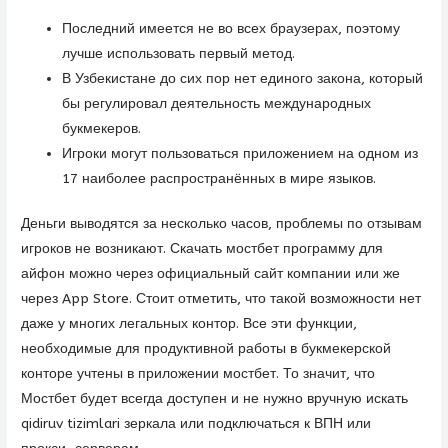
Последний имеется не во всех браузерах, поэтому
лучше использовать первый метод.
В Узбекистане до сих пор нет единого закона, который
бы регулировал деятельность международных
букмекеров.
Игроки могут пользоваться приложением на одном из
17 наиболее распространённых в мире языков.
Деньги выводятся за несколько часов, проблемы по отзывам
игроков не возникают. Скачать мостбет программу для
айфон можно через официальный сайт компании или же
через App Store. Стоит отметить, что такой возможности нет
даже у многих легальных контор. Все эти функции,
необходимые для продуктивной работы в букмекерской
конторе учтены в приложении мостбет. То значит, что
Мостбет будет всегда доступен и не нужно вручную искать
qidiruv tizimlari зеркала или подключаться к ВПН или