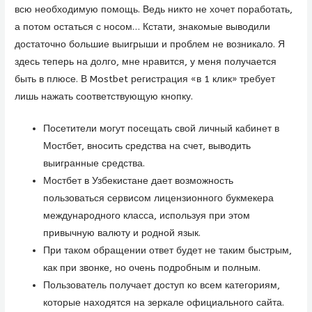
всю необходимую помощь. Ведь никто не хочет поработать,
а потом остаться с носом… Кстати, знакомые выводили
достаточно большие выигрыши и проблем не возникало. Я
здесь теперь на долго, мне нравится, у меня получается
быть в плюсе. В Mostbet регистрация «в 1 клик» требует
лишь нажать соответствующую кнопку.
Посетители могут посещать свой личный кабинет в
Мостбет, вносить средства на счет, выводить
выигранные средства.
Мостбет в Узбекистане дает возможность
пользоваться сервисом лицензионного букмекера
международного класса, используя при этом
привычную валюту и родной язык.
При таком обращении ответ будет не таким быстрым,
как при звонке, но очень подробным и полным.
Пользователь получает доступ ко всем категориям,
которые находятся на зеркале официального сайта.