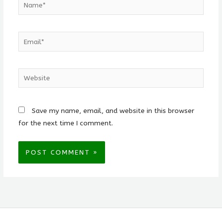
Name*
Email*
Website
Save my name, email, and website in this browser
for the next time I comment.