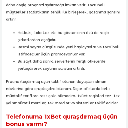
daha dəqiq proqnozlaşdırmağa imkan verir. Təcrübəli
müştərilər statistikanın təhlili ilə birləşərək, qazanma şansını
artırır.
Halbuki, 1xbet.az elə bu göstəricinin özü də rəqib
şirkətlərdən aşağıdır.
Rəsmi saytın güzgüsündə yeni başlayanlar və təcrübəli
istifadəçilər üçün promosyonlar var.
Bu sayt daha sonra serverlərini fərqli ölkələrdə
yerləşdirərək saytının sürətini artırdı.
Proqnozlaşdırmaq üçün təklif olunan döyüşləri idman
növlərinə görə qruplaşdıra bilərəm. Digər ofislərdə belə
müxtəlif tariflərə rast gələ bilmədim. 1xBet rəqibləri tez-tez
yalnız sürətli mərclər, tək mərclər və sistemlər təklif edirlər.
Telefonuma 1xBet quraşdırmaq üçün
bonus varmı?