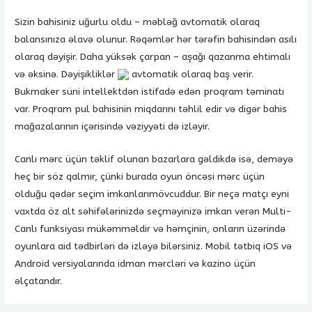
Sizin bahisiniz uğurlu oldu – məbləğ avtomatik olaraq
balansınıza əlavə olunur. Rəqəmlər hər tərəfin bahisindən asılı
olaraq dəyişir. Daha yüksək çarpan – aşağı qazanma ehtimalı
və əksinə. Dəyişikliklər
avtomatik olaraq baş verir.
Bukmaker süni intellektdən istifadə edən proqram təminatı
var. Proqram pul bahisinin miqdarını təhlil edir və digər bahis
mağazalarının içərisində vəziyyəti də izləyir.
Canlı mərc üçün təklif olunan bazarlara gəldikdə isə, deməyə
heç bir söz qalmır, çünki burada oyun öncəsi mərc üçün
olduğu qədər seçim imkanlarımövcuddur. Bir neçə matçı eyni
vaxtda öz alt səhifələrinizdə seçməyinizə imkan verən Multi-
Canlı funksiyası mükəmməldir və həmçinin, onların üzərində
oyunlara aid tədbirləri də izləyə bilərsiniz. Mobil tətbiq iOS və
Android versiyalarında idman mərcləri və kazino üçün
əlçatandır.