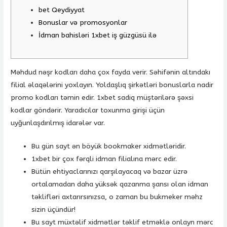
bet Qeydiyyat
Bonuslar və promosyonlar
İdman bahisləri 1xbet iş güzgüsü ilə
Məhdud nəşr kodları daha çox fayda verir. Səhifənin altındakı
filial əlaqələrini yoxlayın. Yoldaşlıq şirkətləri bonuslarla nadir
promo kodları təmin edir. 1xbet sadiq müştərilərə şəxsi
kodlar göndərir. Yaradıcılar toxunma girişi üçün
uyğunlaşdırılmış idarələr var.
Bu gün sayt ən böyük bookmaker xidmətləridir.
1xbet bir çox fərqli idman filialına mərc edir.
Bütün ehtiyaclarınızı qarşılayacaq və bazar üzrə
ortalamadan daha yüksək qazanma şansı olan idman
təklifləri axtarırsınızsa, o zaman bu bukmeker məhz
sizin üçündür!
Bu sayt müxtəlif xidmətlər təklif etməklə onlayn mərc