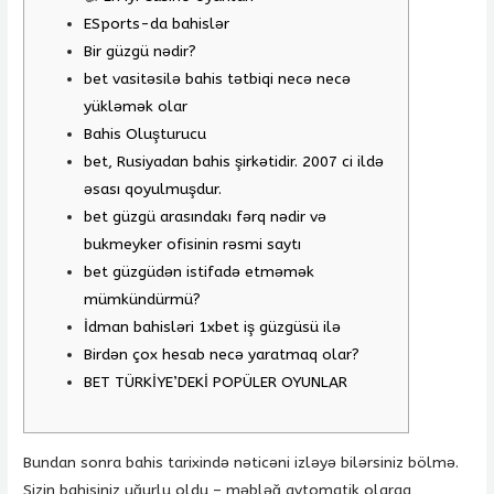
ESports-da bahislər
Bir güzgü nədir?
bet vasitəsilə bahis tətbiqi necə necə
yükləmək olar
Bahis Oluşturucu
bet, Rusiyadan bahis şirkətidir. 2007 ci ildə
əsası qoyulmuşdur.
bet güzgü arasındakı fərq nədir və
bukmeyker ofisinin rəsmi saytı
bet güzgüdən istifadə etməmək
mümkündürmü?
İdman bahisləri 1xbet iş güzgüsü ilə
Birdən çox hesab necə yaratmaq olar?
BET TÜRKİYE’DEKİ POPÜLER OYUNLAR
Bundan sonra bahis tarixində nəticəni izləyə bilərsiniz bölmə.
Sizin bahisiniz uğurlu oldu – məbləğ avtomatik olaraq