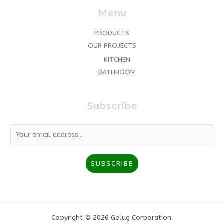
Menu
PRODUCTS
OUR PROJECTS
KITCHEN
BATHROOM
Subscribe
E
m
a
SUBSCRIBE
i
l
*
Copyright © 2026 Gelug Corporation.