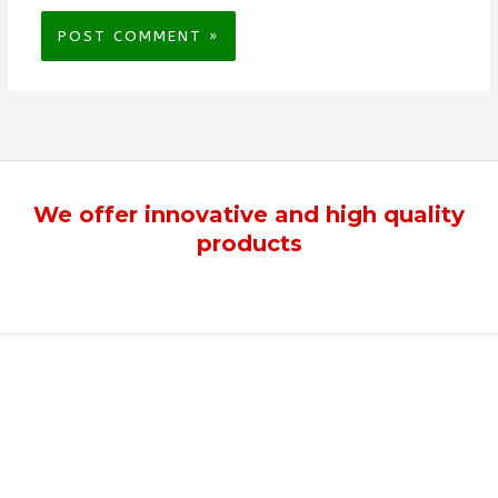
We offer
innovative
and
high quality
products