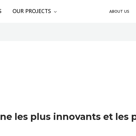
S
OUR PROJECTS
ABOUT US
gne les plus innovants et les