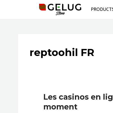
Skip
PRODUCT
to
content
reptoohil FR
Les casinos en li
Les
casinos
moment
en