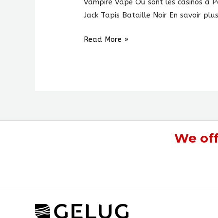
Vampire Vape Où sont les casinos à Pa
ligne
Jack Tapis Bataille Noir En savoir p
:
est-
Read More »
ce
légal
et
comment
faire
?
We of