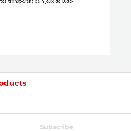
rtes transparent de 4 jeux de Black
oducts
Subscribe