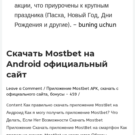
акции, что приурочены к крупным
праздника (Пасха, Новый Год, Дни
Рождения и другие). –
buning uchun
Скачать Mostbet на
Скачать
Mostbet
Android официальный
на
сайт
Android
официальный
Leave a Comment
/
Приложение Mostbet APK, скачать с
сайт
официального сайта, бонусы - 459
/
Content Как правильно скачать приложение MostBet на
Андроид Как я могу получить приложение Mostbet? Что
Делать, Если Нет Возможности Скачать Mostbet
Приложение Скачать приложение MostBet на смартфон Как