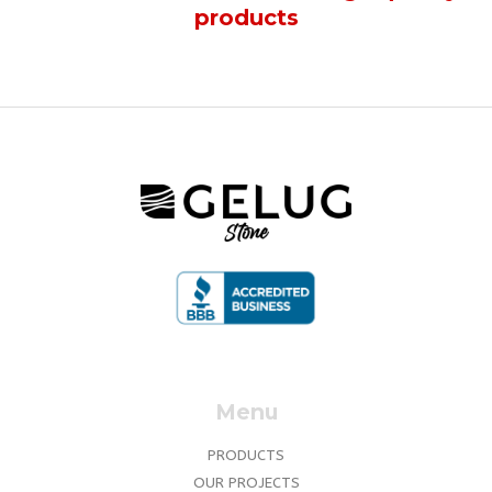
products
Menu
PRODUCTS
OUR PROJECTS