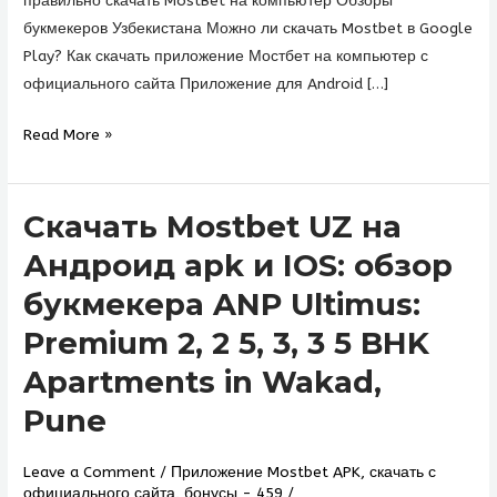
правильно скачать MostBet на компьютер Обзоры
букмекеров Узбекистана Можно ли скачать Mostbet в Google
Play? Как скачать приложение Мостбет на компьютер с
официального сайта Приложение для Android […]
Read More »
Скачать Mostbet UZ на
Скачать
Mostbet
Андроид apk и IOS: обзор
UZ
букмекера ANP Ultimus:
на
Андроид
Premium 2, 2 5, 3, 3 5 BHK
apk
Apartments in Wakad,
и
Pune
IOS:
обзор
букмекера
Leave a Comment
/
Приложение Mostbet APK, скачать с
официального сайта, бонусы - 459
/