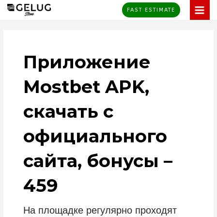
Skip
MAI
FAST ESTIMATE
to
MEN
content
Приложение
Mostbet APK,
скачать с
официального
сайта, бонусы –
459
На площадке регулярно проходят