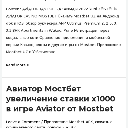
ANP
Ultimus:
Content AVİATORDAN PUL QAZANMAQ 2022 YENİ XƏSTƏLİK
Premium
AVİATOR CASİNO MOSTBET Скачать Mostbet UZ на Андроид
2,
apk и IOS: обзор букмекера ANP Ultimus: Premium 2, 2 5, 3,
2
3.5 BHK Apartments in Wakad, Pune Регистрация через
5,
социальные сети Сравнение приложения и мобильной
3,
версии Казино, слоты и другие игры от Mostbet Приложение
3
Mostbet UZ в Узбекистане —
5
BHK
Read More »
Apartments
in
Wakad,
Авиатор Мостбет
Авиатор
Pune
Мостбет
увеличение ставки х1000
увеличение
в игре Aviator от Mostbet
ставки
х1000
Leave a Comment
/
Приложение Mostbet APK, скачать с
в
официального сайта, бонусы - 459
/