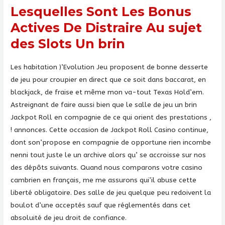
Lesquelles Sont Les Bonus
Actives De Distraire Au sujet
des Slots Un brin
Les habitation )’Evolution Jeu proposent de bonne desserte
de jeu pour croupier en direct que ce soit dans baccarat, en
blackjack, de fraise et même mon va-tout Texas Hold’em.
Astreignant de faire aussi bien que le salle de jeu un brin
Jackpot Roll en compagnie de ce qui orient des prestations ,
! annonces. Cette occasion de Jackpot Roll Casino continue,
dont son’propose en compagnie de opportune rien incombe
nenni tout juste le un archive alors qu’ se accroisse sur nos
des dépôts suivants. Quand nous comparons votre casino
cambrien en français, me me assurons qui’il abuse cette
liberté obligatoire. Des salle de jeu quelque peu redoivent la
boulot d’une acceptés sauf que réglementés dans cet
absoluité de jeu droit de confiance.