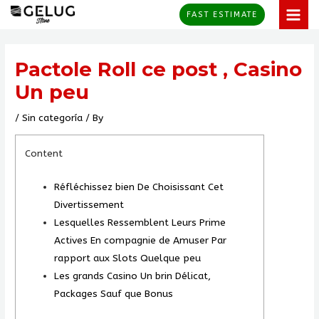
Skip
MAI
FAST ESTIMATE
to
MEN
Post
content
navigation
Pactole Roll ce post , Casino
Un peu
/
Sin categoría
/ By
Content
Réfléchissez bien De Choisissant Cet
Divertissement
Lesquelles Ressemblent Leurs Prime
Actives En compagnie de Amuser Par
rapport aux Slots Quelque peu
Les grands Casino Un brin Délicat,
Packages Sauf que Bonus