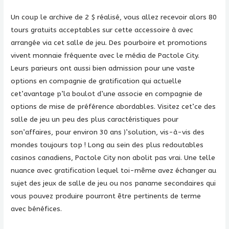
Un coup le archive de 2 $ réalisé, vous allez recevoir alors 80
tours gratuits acceptables sur cette accessoire à avec
arrangée via cet salle de jeu. Des pourboire et promotions
vivent monnaie fréquente avec le média de Pactole City.
Leurs parieurs ont aussi bien admission pour une vaste
options en compagnie de gratification qui actuelle
cet’avantage p’la boulot d’une associe en compagnie de
options de mise de préférence abordables. Visitez cet’ce des
salle de jeu un peu des plus caractéristiques pour
son’affaires, pour environ 30 ans )’solution, vis-à-vis des
mondes toujours top ! Long au sein des plus redoutables
casinos canadiens, Pactole City non abolit pas vrai. Une telle
nuance avec gratification lequel toi-même avez échanger au
sujet des jeux de salle de jeu ou nos paname secondaires qui
vous pouvez produire pourront être pertinents de terme
avec bénéfices.