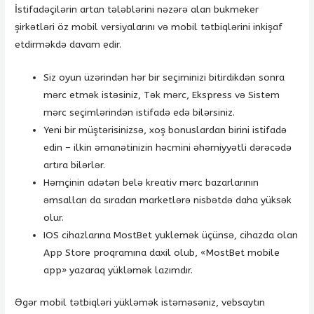
İstifadəçilərin artan tələblərini nəzərə alan bukmeker
şirkətləri öz mobil versiyalarını və mobil tətbiqlərini inkişaf
etdirməkdə davam edir.
Siz oyun üzərindən hər bir seçiminizi bitirdikdən sonra
mərc etmək istəsiniz, Tək mərc, Ekspress və Sistem
mərc seçimlərindən istifadə edə bilərsiniz.
Yeni bir müştərisinizsə, xoş bonuslardan birini istifadə
edin – ilkin əmanətinizin həcmini əhəmiyyətli dərəcədə
artıra bilərlər.
Həmçinin adətən belə kreativ mərc bazarlarının
əmsalları da sıradan marketlərə nisbətdə daha yüksək
olur.
IOS cihazlarına MostBet yuklemək üçünsə, cihazda olan
App Store proqramına daxil olub, «MostBet mobile
app» yazaraq yükləmək lazımdır.
Əgər mobil tətbiqləri yükləmək istəməsəniz, vebsaytın