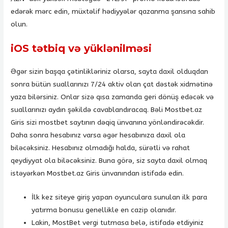
edərək mərc edin, müxtəlif hədiyyələr qazanma şansına sahib
olun.
iOS tətbiq və yüklənilməsi
Əgər sizin başqa çətinlikləriniz olarsa, sayta daxil olduqdan
sonra bütün suallarınızı 7/24 aktiv olan çat dəstək xidmətinə
yaza bilərsiniz. Onlar sizə qısa zamanda geri dönüş edəcək və
suallarınızı aydın şəkildə cavablandıracaq. Bəli Mostbet.az
Giris sizi mostbet saytının dəqiq ünvanına yönləndirəcəkdir.
Daha sonra hesabınız varsa əgər hesabınıza daxil ola
biləcəksiniz. Hesabınız olmadığı halda, sürətli və rahat
qeydiyyat ola biləcəksiniz. Buna görə, siz sayta daxil olmaq
istəyərkən Mostbet.az Giris ünvanından istifadə edin.
İlk kez siteye giriş yapan oyunculara sunulan ilk para
yatırma bonusu genellikle en cazip olanıdır.
Lakin, MostBet vergi tutmasa belə, istifadə etdiyiniz