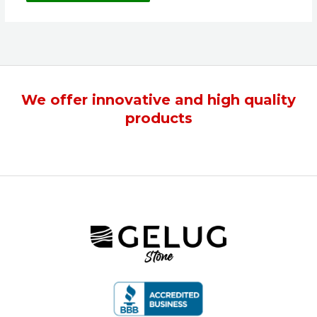
We offer
innovative
and
high quality
products