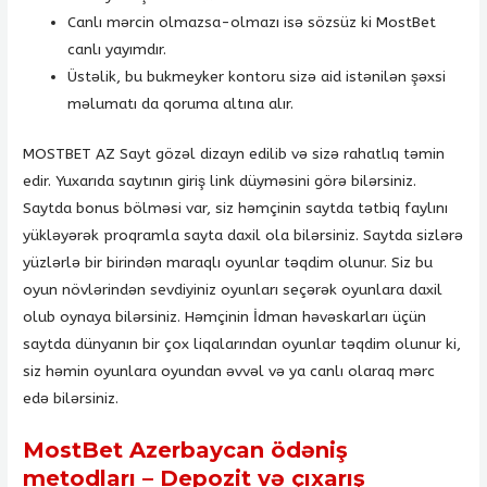
Canlı mərcin olmazsa-olmazı isə sözsüz ki MostBet
canlı yayımdır.
Üstəlik, bu bukmeyker kontoru sizə aid istənilən şəxsi
məlumatı da qoruma altına alır.
MOSTBET AZ Sayt gözəl dizayn edilib və sizə rahatlıq təmin
edir. Yuxarıda saytının giriş link düyməsini görə bilərsiniz.
Saytda bonus bölməsi var, siz həmçinin saytda tətbiq faylını
yükləyərək proqramla sayta daxil ola bilərsiniz. Saytda sizlərə
yüzlərlə bir birindən maraqlı oyunlar təqdim olunur. Siz bu
oyun növlərindən sevdiyiniz oyunları seçərək oyunlara daxil
olub oynaya bilərsiniz. Həmçinin İdman həvəskarları üçün
saytda dünyanın bir çox liqalarından oyunlar təqdim olunur ki,
siz həmin oyunlara oyundan əvvəl və ya canlı olaraq mərc
edə bilərsiniz.
MostBet Azerbaycan ödəniş
metodları – Depozit və çıxarış