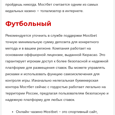
пройдешь никогда. Мостбет считается одним из самых
кидальных казино — толализатор в интернете.
Футбольный
Рекомендуется уточнить в службе поддержки Mostbet
точную минимальную сумму депозита для конкретного
метода и в вашем регионе. Компания работает на
основании оффшорной лицензии, выданной Кюрасао. Это
гарантирует игрокам доступ к более безопасной и надежной
платформе для размещения ставок. Вы можете управлять
рисками и использовать функцию самоисключения для
контроля игры. Изначально нелегальная букмекерская
контора Мостбет сейчас с гордостью работает легально на
территории России, предлагая пользователям безопасную и
надежную платформу для любых ставок.
Онлайн-казино Mostbet – это спортивный сайт,