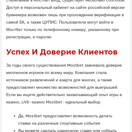
стабильный в Мостбет вход, существует несколько способов.
Доступ в персональный кабинет на сайте российской версии
букмекера возможен лишь при прохождении верификации в
самой БК, а также ЦУПИС. Пользователи могут войти в
Мостбет только по телефонному номеру, указанному при
регистрации, и паролю.
Успех И Доверие Клиентов
За годы своего существования Mostbet завоевала доверие
миллионов игроков по всему миру. Компания стала
источником развлечений и азарта для многих, а также
предоставляет множество возможностей для выигрышей.
Если вы ищете действительно захватывающий опыт игры в
казино, LIVE-казино Mostbet : идеальный выбор.
Да, Mostbet предоставляет возможность делать
ставки на различные спортивные события.
Вы можете сделать одиночную ставку или собрать