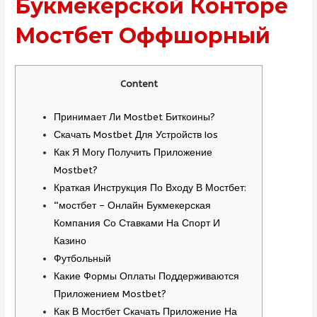
Букмекерской Конторе
Мостбет Оффшорный
Content
Принимает Ли Mostbet Биткоины?
Скачать Mostbet Для Устройств Ios
Как Я Могу Получить Приложение
Mostbet?
Краткая Инструкция По Входу В Мостбет:
“мостбет – Онлайн Букмекерская
Компания Со Ставками На Спорт И
Казино
Футбольный
Какие Формы Оплаты Поддерживаются
Приложением Mostbet?
Как В Мостбет Скачать Приложение На