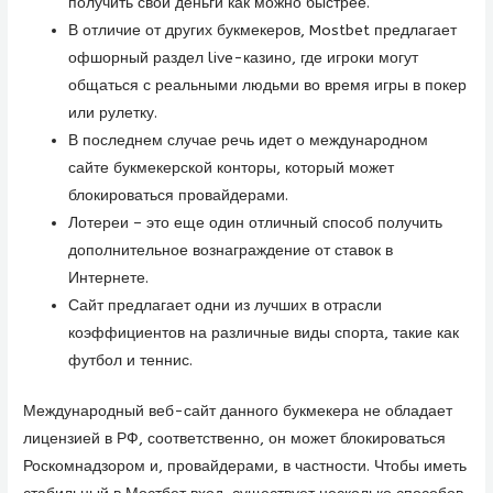
получить свои деньги как можно быстрее.
В отличие от других букмекеров, Mostbet предлагает
офшорный раздел live-казино, где игроки могут
общаться с реальными людьми во время игры в покер
или рулетку.
В последнем случае речь идет о международном
сайте букмекерской конторы, который может
блокироваться провайдерами.
Лотереи – это еще один отличный способ получить
дополнительное вознаграждение от ставок в
Интернете.
Сайт предлагает одни из лучших в отрасли
коэффициентов на различные виды спорта, такие как
футбол и теннис.
Международный веб-сайт данного букмекера не обладает
лицензией в РФ, соответственно, он может блокироваться
Роскомнадзором и, провайдерами, в частности. Чтобы иметь