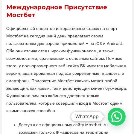
Международное Присутствие
Мостбет
Официальный оператор интерактивных ставок на спорт
Мостбет на сегодняшний день предлагает своим
пользователям две версии приложений – на iOS и Android.
Обе они отличаются широким функционалом, а также
возможностями, сравнимыми с основным сайтом. Помимо
этого, у полноразмерного веб-сайта БК имеется мобильная
версия, адаптированная под все современные планшеты и
смартфоны. Приложение Мостбет скачать может любой
желающий, как новый, так и действующий клиент букмекера.
Функционал личного кабинета доступен только
пользователям, которые совершили вход в Мостбет одним
из имеющихся способов.
WhatsApp
Доступ к ее официальному сайту Mostbet. ru
возможен только с IP-адресов на территории