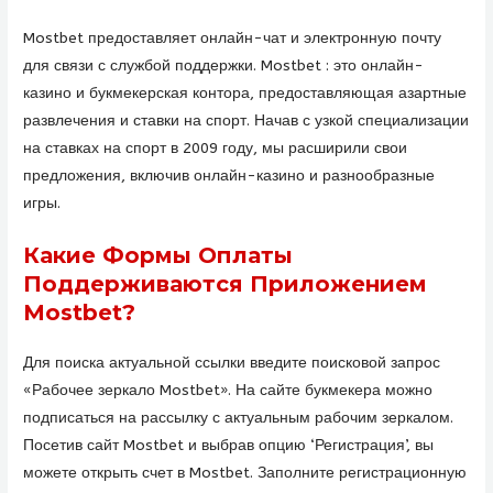
Mostbet предоставляет онлайн-чат и электронную почту
для связи с службой поддержки. Mostbet : это онлайн-
казино и букмекерская контора, предоставляющая азартные
развлечения и ставки на спорт. Начав с узкой специализации
на ставках на спорт в 2009 году, мы расширили свои
предложения, включив онлайн-казино и разнообразные
игры.
Какие Формы Оплаты
Поддерживаются Приложением
Mostbet?
Для поиска актуальной ссылки введите поисковой запрос
«Рабочее зеркало Mostbet». На сайте букмекера можно
подписаться на рассылку с актуальным рабочим зеркалом.
Посетив сайт Mostbet и выбрав опцию ‘Регистрация’, вы
можете открыть счет в Mostbet. Заполните регистрационную