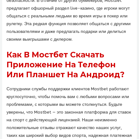
безопасности. В отличие от других букмекеров, Mostbet
предлагает офшорный раздел live-казино, где игроки могут
общаться с реальными людьми во время игры в покер или
рулетку. Эта редкая функция позволяет общаться с другими
пользователями и даже предлагать подарки или делиться
своими выигрышами с дилером.
Как В Мостбет Скачать
Приложение На Телефон
Или Планшет На Андроид?
Сотрудники службы поддержки клиентов Mostbet работают
круглосуточно, чтобы помочь вам с любыми вопросами или
проблемами, с которыми вы можете столкнуться. Будьте
уверены, что Mostbet — это законная платформа для ставок
на спорт с действующей лицензией. Наши неизменно
положительные отзывы отражают качество наших услуг,
таких как широкий выбор видов спорта, надежная платежная