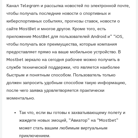
Канал Telegram и рассылка новостей по электронной почте,
чтобы получать последние новости о спортивных и
киберспортивных событиях, прогнозы ставок, новости о
сайте MostBet и многое другое. Кроме того, есть
приложение MostBet для пользователей Android и” “iOS,
чтобы получать все преимущества, которые компания
предоставляет прямо на ваше мобильное устройство. В
Mostbet зеркало на сегодня рабочее можно получить в
службе технической поддержки, что является наиболее
быстрым и понятным способом. Пользователь только
должен запросить удобным способом такую информацию,
после чего заявка удовлетворяется практически
моментально.
Так что, если вы готовы к захватывающему полету и
жаждете новых эмоций, “Авиатор” на “Mostbet”
может стать вашим любимым виртуальным
приключением.