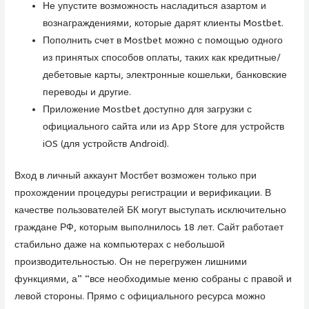
Не упустите возможность насладиться азартом и
вознаграждениями, которые дарят клиенты Mostbet.
Пополнить счет в Mostbet можно с помощью одного
из принятых способов оплаты, таких как кредитные/
дебетовые карты, электронные кошельки, банковские
переводы и другие.
Приложение Mostbet доступно для загрузки с
официального сайта или из App Store для устройств
iOS (для устройств Android).
Вход в личный аккаунт Мостбет возможен только при
прохождении процедуры регистрации и верификации. В
качестве пользователей БК могут выступать исключительно
граждане РФ, которым выполнилось 18 лет. Сайт работает
стабильно даже на компьютерах с небольшой
производительностью. Он не перегружен лишними
функциями, а” “все необходимые меню собраны с правой и
левой стороны. Прямо с официального ресурса можно