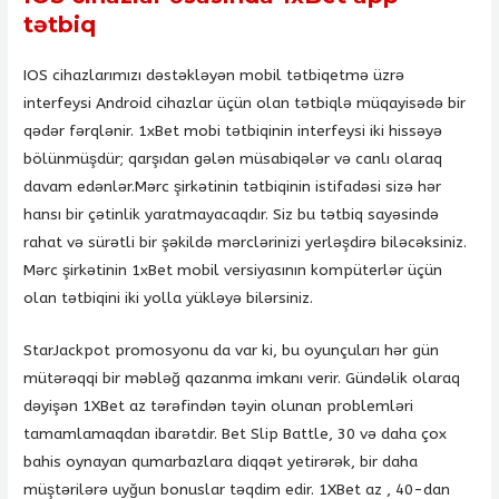
tətbiq
IOS cihazlarımızı dəstəkləyən mobil tətbiqetmə üzrə
interfeysi Android cihazlar üçün olan tətbiqlə müqayisədə bir
qədər fərqlənir. 1xBet mobi tətbiqinin interfeysi iki hissəyə
bölünmüşdür; qarşıdan gələn müsabiqələr və canlı olaraq
davam edənlər.Mərc şirkətinin tətbiqinin istifadəsi sizə hər
hansı bir çətinlik yaratmayacaqdır. Siz bu tətbiq sayəsində
rahat və sürətli bir şəkildə mərclərinizi yerləşdirə biləcəksiniz.
Mərc şirkətinin 1xBet mobil versiyasının kompüterlər üçün
olan tətbiqini iki yolla yükləyə bilərsiniz.
StarJackpot promosyonu da var ki, bu oyunçuları hər gün
mütərəqqi bir məbləğ qazanma imkanı verir. Gündəlik olaraq
dəyişən 1XBet az tərəfindən təyin olunan problemləri
tamamlamaqdan ibarətdir. Bet Slip Battle, 30 və daha çox
bahis oynayan qumarbazlara diqqət yetirərək, bir daha
müştərilərə uyğun bonuslar təqdim edir. 1XBet az , 40-dan