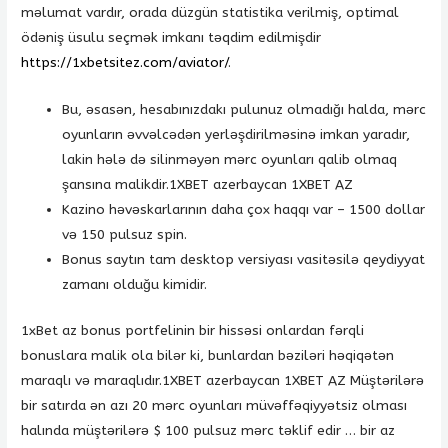
məlumat vardır, orada düzgün statistika verilmiş, optimal
ödəniş üsulu seçmək imkanı təqdim edilmişdir
https://1xbetsitez.com/aviator/
.
Bu, əsasən, hesabınızdakı pulunuz olmadığı halda, mərc
oyunların əvvəlcədən yerləşdirilməsinə imkan yaradır,
lakin hələ də silinməyən mərc oyunları qalib olmaq
şansına malikdir.1XBET azerbaycan 1XBET AZ
Kazino həvəskarlarının daha çox haqqı var – 1500 dollar
və 150 ​​pulsuz spin.
Bonus saytın tam desktop versiyası vasitəsilə qeydiyyat
zamanı olduğu kimidir.
1xBet az bonus portfelinin bir hissəsi onlardan fərqli
bonuslara malik ola bilər ki, bunlardan bəziləri həqiqətən
maraqlı və maraqlıdır.1XBET azerbaycan 1XBET AZ Müştərilərə
bir satırda ən azı 20 mərc oyunları müvəffəqiyyətsiz olması
halında müştərilərə $ 100 pulsuz mərc təklif edir … bir az