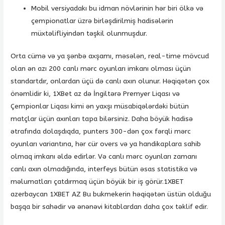
Mobil versiyadakı bu idman növlərinin hər biri ölkə və
çempionatlar üzrə birləşdirilmiş hadisələrin
müxtəlifliyindən təşkil olunmuşdur.
Orta cümə və ya şənbə axşamı, məsələn, real-time mövcud
olan ən azı 200 canlı mərc oyunları imkanı olması üçün
standartdır, onlardan üçü də canlı axın olunur. Həqiqətən çox
önəmlidir ki, 1XBet az də İngiltərə Premyer Liqası və
Çempionlar Liqası kimi ən yaxşı müsabiqələrdəki bütün
matçlar üçün axınları tapa bilərsiniz. Daha böyük hadisə
ətrafında dolaşdıqda, punters 300-dən çox fərqli mərc
oyunları variantına, hər cür overs və ya handikaplara sahib
olmaq imkanı əldə edirlər. Və canlı mərc oyunları zamanı
canlı axın olmadığında, interfeys bütün əsas statistika və
məlumatları çatdırmaq üçün böyük bir iş görür.1XBET
azerbaycan 1XBET AZ Bu bukmekerin həqiqətən üstün olduğu
başqa bir sahədir və ənənəvi kitablardan daha çox təklif edir.