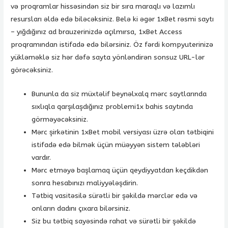
və proqramlar hissəsindən siz bir sıra maraqlı və lazımlı
resursları əldə edə biləcəksiniz. Belə ki əgər 1xBet rəsmi saytı
– yığdığınız ad brauzerinizdə açılmırsa, 1xBet Access
proqramından istifadə edə bilərsiniz. Öz fərdi kompyuterinizə
yükləməklə siz hər dəfə sayta yönləndirən sonsuz URL-lər
görəcəksiniz.
Bununla da siz müxtəlif beynəlxalq mərc saytlarında
sıxlıqla qarşılaşdığınız problemi1x bahis saytında
görməyəcəksiniz.
Mərc şirkətinin 1xBet mobil versiyası üzrə olan tətbiqini
istifadə edə bilmək üçün müəyyən sistem tələbləri
vardır.
Mərc etməyə başlamaq üçün qeydiyyatdan keçdikdən
sonra hesabınızı maliyyələşdirin.
Tətbiq vasitəsilə sürətli bir şəkildə mərclər edə və
onların dadını çıxara bilərsiniz.
Siz bu tətbiq sayəsində rahat və sürətli bir şəkildə