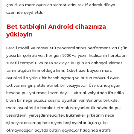
çox dildə mərc oyunları xidmətlərini təklif edərək dünya
üzərində qeyd etdi.
Bet tətbiqini Android cihazınıza
yükləyin
Fərqli mobil və masaüstü proqramlarının performansları üçün
yaxşı bir şöhrəti var, hər gün 1000-ə yaxın hadisənin hərəkətini
sürətli tempolu və təzə saxlayır. Bu gün ən qabaqcıl xidmət
təminatçıları kimi olduğu kimi, 1xbet azerbaycan mərc
oyunlari ilə yalnız bir hesab açmaq və bütün mövcud oyun
aktivlərinə giriş əldə etmək bir vəziyyətdir. Üzv olmaq üçün
hesaba pul yatırmaq lazım deyil – virtual valyutada ifa edilə
bilən bir neçə pulsuz casino oyunları var. Bununla birlikdə,
mərc oyunlari ilə hərəkət etmək istəyənlər ilk növbədə pul
vəsaitlərini yerləşdirməlidirlər. Bukmeker şirkətinin necə
işlədiyini anlamaq hətta yeni başlayanlar üçün çətin
olmayacaqdır. Saytda bütün qaydalar haqqında ətraflı