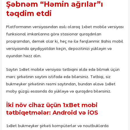
Şəbnəm “Həmin ağrılar”ı
təqdim etdi
Platformanın versiyasından asılı olaraq 1xbet mobile versiyası
funksional imkanlarına görə stasionar quraşdırılan
proqramdan, demək olar ki, heç nə ilə fərqlənmir. Bahis mobil
versiyasında qeydiyyatdan keçin, depozitinizi yükləyin və
oyundan həzz alın.
Saytın 1xBet mobile versiyası tətbiqini əldə edə bilmək üçün
mərc şirkətinin saytını istifadə edə bilərsiniz. Tətbiqi, siz
bukmeyker şirkətinin rəsmi saytından, bundan əlavə 1xBet
moby güzgü əsasında da yükləyə və quraşdıra bilərsiniz.
İki növ cihaz üçün 1xBet mobi
tətbiqetmələr: Android və iOS
1xBet bukmeyker şirkəti kompüterlər və noutbuklarda