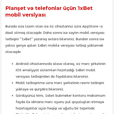
Planşet və telefonlar üçün 1xBet
mobil versiyası
Burada sizə lazım olan isə öz cihazlarınız üzrə AppStore-a
daxil olmaq olacaqdır. Daha sonra isə saytın mobil versiyası
tətbiqini “1xBet” yazaraq axtara bilərsiniz. Bundan sonra isə
yalnız geriyə qalan 1xBet mobile versiyası tətbiqi yükləmək
olacaqdır.
Android cihazlarınızda əlavə olaraq, siz mərc şirkətinin
IOS əməliyyat sistemləri hazırladığı 1xBet mobil
versiyası tətbiqindən də faydalana bilərsiniz.
Mobil tətbiqetmə üzrə mərc şərkətinin rəsmi tətbiqini
yükləyə və qurşdıra bilərsiniz.
Gördüyünüz kimi, 1xbet bukmeker kontoru maksimum
fayda ilə idmana mərc oyunu pul qoyuluşları etməyə
hazırlaşanlar üçün həqiqi və uğurlu bir tapıntıdır.