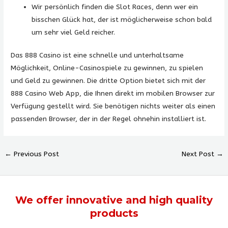
Wir persönlich finden die Slot Races, denn wer ein
bisschen Glück hat, der ist möglicherweise schon bald
um sehr viel Geld reicher.
Das 888 Casino ist eine schnelle und unterhaltsame
Möglichkeit, Online-Casinospiele zu gewinnen, zu spielen
und Geld zu gewinnen. Die dritte Option bietet sich mit der
888 Casino Web App, die Ihnen direkt im mobilen Browser zur
Verfügung gestellt wird. Sie benötigen nichts weiter als einen
passenden Browser, der in der Regel ohnehin installiert ist.
←
Previous Post
Next Post
→
We offer
innovative
and
high quality
products