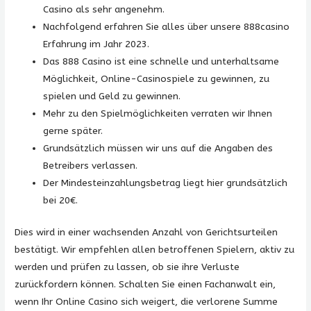
Casino als sehr angenehm.
Nachfolgend erfahren Sie alles über unsere 888casino
Erfahrung im Jahr 2023.
Das 888 Casino ist eine schnelle und unterhaltsame
Möglichkeit, Online-Casinospiele zu gewinnen, zu
spielen und Geld zu gewinnen.
Mehr zu den Spielmöglichkeiten verraten wir Ihnen
gerne später.
Grundsätzlich müssen wir uns auf die Angaben des
Betreibers verlassen.
Der Mindesteinzahlungsbetrag liegt hier grundsätzlich
bei 20€.
Dies wird in einer wachsenden Anzahl von Gerichtsurteilen
bestätigt. Wir empfehlen allen betroffenen Spielern, aktiv zu
werden und prüfen zu lassen, ob sie ihre Verluste
zurückfordern können. Schalten Sie einen Fachanwalt ein,
wenn Ihr Online Casino sich weigert, die verlorene Summe