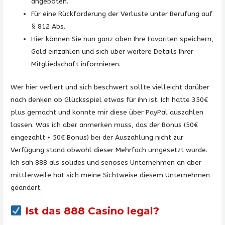
angeboten.
Für eine Rückforderung der Verluste unter Berufung auf
§ 812 Abs.
Hier können Sie nun ganz oben Ihre Favoriten speichern,
Geld einzahlen und sich über weitere Details Ihrer
Mitgliedschaft informieren.
Wer hier verliert und sich beschwert sollte vielleicht darüber
nach denken ob Glücksspiel etwas für ihn ist. Ich hatte 350€
plus gemacht und konnte mir diese über PayPal auszahlen
lassen. Was ich aber anmerken muss, das der Bonus (50€
eingezahlt + 50€ Bonus) bei der Auszahlung nicht zur
Verfügung stand obwohl dieser Mehrfach umgesetzt wurde.
Ich sah 888 als solides und seriöses Unternehmen an aber
mittlerweile hat sich meine Sichtweise diesem Unternehmen
geändert.
Ist das 888 Casino legal?