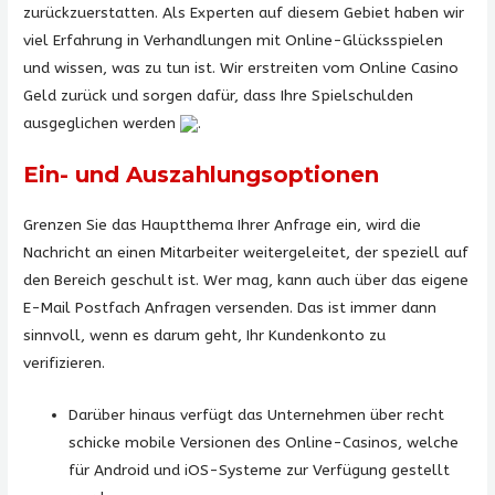
zurückzuerstatten. Als Experten auf diesem Gebiet haben wir
viel Erfahrung in Verhandlungen mit Online-Glücksspielen
und wissen, was zu tun ist. Wir erstreiten vom Online Casino
Geld zurück und sorgen dafür, dass Ihre Spielschulden
ausgeglichen werden
.
Ein- und Auszahlungsoptionen
Grenzen Sie das Hauptthema Ihrer Anfrage ein, wird die
Nachricht an einen Mitarbeiter weitergeleitet, der speziell auf
den Bereich geschult ist. Wer mag, kann auch über das eigene
E-Mail Postfach Anfragen versenden. Das ist immer dann
sinnvoll, wenn es darum geht, Ihr Kundenkonto zu
verifizieren.
Darüber hinaus verfügt das Unternehmen über recht
schicke mobile Versionen des Online-Casinos, welche
für Android und iOS-Systeme zur Verfügung gestellt