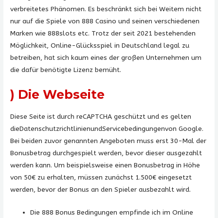
verbreitetes Phänomen. Es beschränkt sich bei Weitem nicht
nur auf die Spiele von 888 Casino und seinen verschiedenen
Marken wie 888slots etc. Trotz der seit 2021 bestehenden
Möglichkeit, Online-Glücksspiel in Deutschland legal zu
betreiben, hat sich kaum eines der großen Unternehmen um
die dafür benötigte Lizenz bemüht.
) Die Webseite
Diese Seite ist durch reCAPTCHA geschützt und es gelten
dieDatenschutzrichtlinienundServicebedingungenvon Google.
Bei beiden zuvor genannten Angeboten muss erst 30-Mal der
Bonusbetrag durchgespielt werden, bevor dieser ausgezahlt
werden kann. Um beispielsweise einen Bonusbetrag in Höhe
von 50€ zu erhalten, müssen zunächst 1.500€ eingesetzt
werden, bevor der Bonus an den Spieler ausbezahlt wird.
Die 888 Bonus Bedingungen empfinde ich im Online