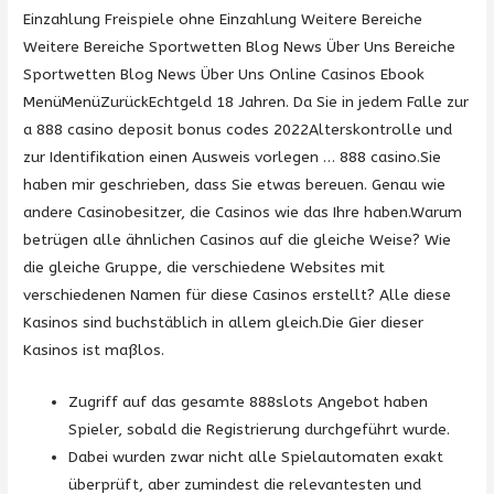
Einzahlung Freispiele ohne Einzahlung Weitere Bereiche
Weitere Bereiche Sportwetten Blog News Über Uns Bereiche
Sportwetten Blog News Über Uns Online Casinos Ebook
MenüMenüZurückEchtgeld 18 Jahren. Da Sie in jedem Falle zur
a 888 casino deposit bonus codes 2022Alterskontrolle und
zur Identifikation einen Ausweis vorlegen … 888 casino.Sie
haben mir geschrieben, dass Sie etwas bereuen. Genau wie
andere Casinobesitzer, die Casinos wie das Ihre haben.Warum
betrügen alle ähnlichen Casinos auf die gleiche Weise? Wie
die gleiche Gruppe, die verschiedene Websites mit
verschiedenen Namen für diese Casinos erstellt? Alle diese
Kasinos sind buchstäblich in allem gleich.Die Gier dieser
Kasinos ist maßlos.
Zugriff auf das gesamte 888slots Angebot haben
Spieler, sobald die Registrierung durchgeführt wurde.
Dabei wurden zwar nicht alle Spielautomaten exakt
überprüft, aber zumindest die relevantesten und