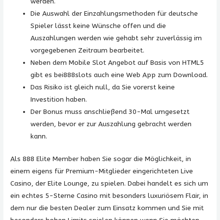
werden.
Die Auswahl der Einzahlungsmethoden für deutsche
Spieler lässt keine Wünsche offen und die
Auszahlungen werden wie gehabt sehr zuverlässig im
vorgegebenen Zeitraum bearbeitet.
Neben dem Mobile Slot Angebot auf Basis von HTML5
gibt es bei888slots auch eine Web App zum Download.
Das Risiko ist gleich null, da Sie vorerst keine
Investition haben.
Der Bonus muss anschließend 30-Mal umgesetzt
werden, bevor er zur Auszahlung gebracht werden
kann.
Als 888 Elite Member haben Sie sogar die Möglichkeit, in
einem eigens für Premium-Mitglieder eingerichteten Live
Casino, der Elite Lounge, zu spielen. Dabei handelt es sich um
ein echtes 5-Sterne Casino mit besonders luxuriösem Flair, in
dem nur die besten Dealer zum Einsatz kommen und Sie mit