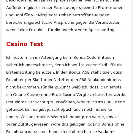
besonders hohen Limits spielen können wenn Sie möchten.
Außerdem gibt es in der Elite Lounge spezielle Promotionen
und Boni für VIP Mitglieder. Haben betroffene Kunden
bereicherungsrechtliche Ansprüche gegen die Veranstalter,
wenn keine Erlaubnis für die angebotenen Spiele vorlag.
Casino Test
Ich hätte mich im Alleingang beim Bonus Code Einlösen
sicherlich angeschmiert, denn ich wollte zuerst Skrill für die
Ersteinzahlung benutzen. In den Bonus AGB steht aber, dass
Einzahler per Skrill oder Neteller den 888 Neukundenbonus
nicht bekommen. Für die Zukunft weiß ich, dass ich niemals
ein Online Casino ohne Profi Casino Vergleich betreten werde.
Erst einmal ist wichtig zu erwähnen, warum ich im 888 Casino
gelandet bin, es gibt ja schließlich auch noch hunderte
andere Casinos online. Wenn ich behaupten würde, das sei
purer Zufall gewesen, wäre das gelogen. Casino Bonus ohne
Einzahlung ist selten, habe ich erfahren
https://vulkan-