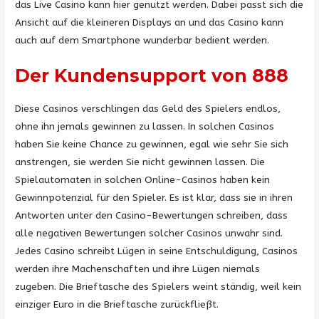
das Live Casino kann hier genutzt werden. Dabei passt sich die
Ansicht auf die kleineren Displays an und das Casino kann
auch auf dem Smartphone wunderbar bedient werden.
Der Kundensupport von 888
Diese Casinos verschlingen das Geld des Spielers endlos,
ohne ihn jemals gewinnen zu lassen. In solchen Casinos
haben Sie keine Chance zu gewinnen, egal wie sehr Sie sich
anstrengen, sie werden Sie nicht gewinnen lassen. Die
Spielautomaten in solchen Online-Casinos haben kein
Gewinnpotenzial für den Spieler. Es ist klar, dass sie in ihren
Antworten unter den Casino-Bewertungen schreiben, dass
alle negativen Bewertungen solcher Casinos unwahr sind.
Jedes Casino schreibt Lügen in seine Entschuldigung, Casinos
werden ihre Machenschaften und ihre Lügen niemals
zugeben. Die Brieftasche des Spielers weint ständig, weil kein
einziger Euro in die Brieftasche zurückfließt.