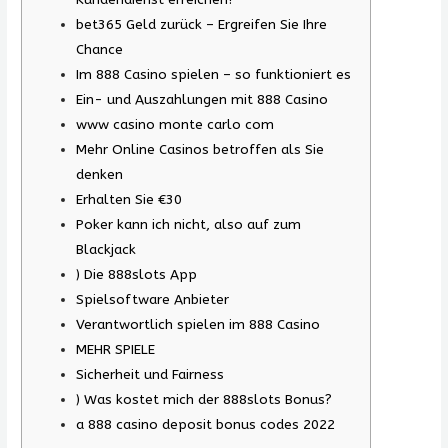
bet365 Geld zurück – Ergreifen Sie Ihre
Chance
Im 888 Casino spielen – so funktioniert es
Ein- und Auszahlungen mit 888 Casino
www casino monte carlo com
Mehr Online Casinos betroffen als Sie
denken
Erhalten Sie €30
Poker kann ich nicht, also auf zum
Blackjack
) Die 888slots App
Spielsoftware Anbieter
Verantwortlich spielen im 888 Casino
MEHR SPIELE
Sicherheit und Fairness
) Was kostet mich der 888slots Bonus?
a 888 casino deposit bonus codes 2022