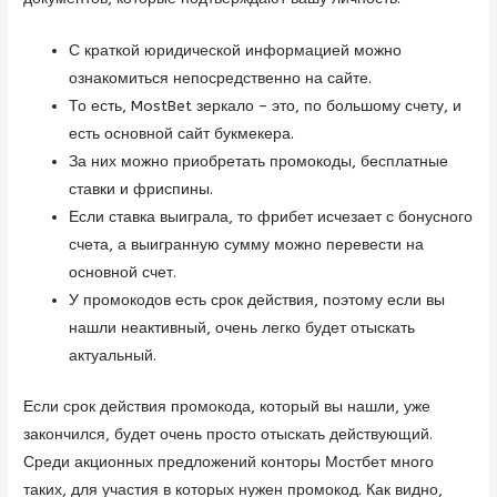
С краткой юридической информацией можно
ознакомиться непосредственно на сайте.
То есть, MostBet зеркало – это, по большому счету, и
есть основной сайт букмекера.
За них можно приобретать промокоды, бесплатные
ставки и фриспины.
Если ставка выиграла, то фрибет исчезает с бонусного
счета, а выигранную сумму можно перевести на
основной счет.
У промокодов есть срок действия, поэтому если вы
нашли неактивный, очень легко будет отыскать
актуальный.
Если срок действия промокода, который вы нашли, уже
закончился, будет очень просто отыскать действующий.
Среди акционных предложений конторы Мостбет много
таких, для участия в которых нужен промокод. Как видно,