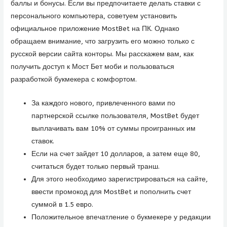
баллы и бонусы. Если вы предпочитаете делать ставки с
персонального компьютера, советуем установить
официальное приложение MostBet на ПК. Однако
обращаем внимание, что загрузить его можно только с
русской версии сайта конторы. Мы расскажем вам, как
получить доступ к Мост Бет моби и пользоваться
разработкой букмекера с комфортом.
За каждого нового, привлеченного вами по
партнерской ссылке пользователя, MostBet будет
выплачивать вам 10% от суммы проигранных им
ставок.
Если на счет зайдет 10 долларов, а затем еще 80,
считаться будет только первый транш.
Для этого необходимо зарегистрироваться на сайте,
ввести промокод для MostBet и пополнить счет
суммой в 1.5 евро.
Положительное впечатление о букмекере у редакции