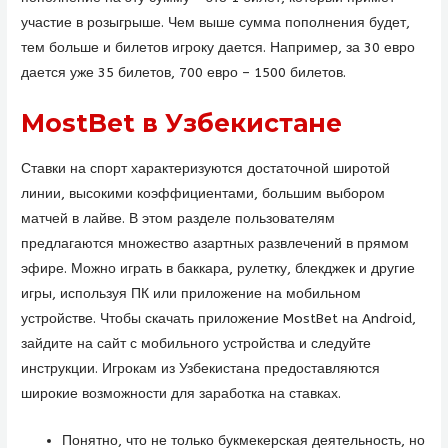
участие в розыгрыше. Чем выше сумма пополнения будет,
тем больше и билетов игроку дается. Например, за 30 евро
дается уже 35 билетов, 700 евро – 1500 билетов.
MostBet в Узбекистане
Ставки на спорт характеризуются достаточной широтой
линии, высокими коэффициентами, большим выбором
матчей в лайве. В этом разделе пользователям
предлагаются множество азартных развлечений в прямом
эфире. Можно играть в баккара, рулетку, блекджек и другие
игры, используя ПК или приложение на мобильном
устройстве. Чтобы скачать приложение MostBet на Android,
зайдите на сайт с мобильного устройства и следуйте
инструкции. Игрокам из Узбекистана предоставляются
широкие возможности для заработка на ставках.
Понятно, что не только букмекерская деятельность, но