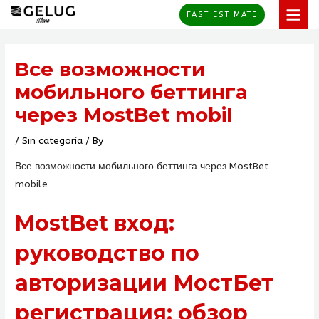
Skip
MAI
FAST ESTIMATE
to
MEN
Post
content
navigation
Все возможности
мобильного беттинга
через MostBet mobil
/
Sin categoría
/ By
Все возможности мобильного беттинга через MostBet
mobile
MostBet вход:
руководство по
авторизации МостБет
регистрация: обзор