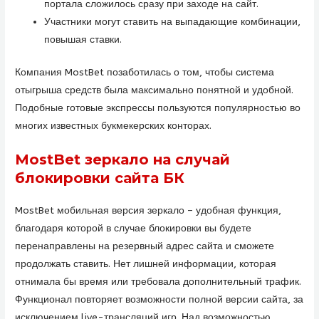
портала сложилось сразу при заходе на сайт.
Участники могут ставить на выпадающие комбинации,
повышая ставки.
Компания MostBet позаботилась о том, чтобы система
отыгрыша средств была максимально понятной и удобной.
Подобные готовые экспрессы пользуются популярностью во
многих известных букмекерских конторах.
MostBet зеркало на случай
блокировки сайта БК
MostBet мобильная версия зеркало – удобная функция,
благодаря которой в случае блокировки вы будете
перенаправлены на резервный адрес сайта и сможете
продолжать ставить. Нет лишней информации, которая
отнимала бы время или требовала дополнительный трафик.
Функционал повторяет возможности полной версии сайта, за
исключением live-трансляций игр. Над возможностью