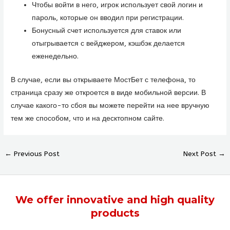
Чтобы войти в него, игрок использует свой логин и
пароль, которые он вводил при регистрации.
Бонусный счет используется для ставок или
отыгрывается с вейджером, кэшбэк делается
еженедельно.
В случае, если вы открываете МостБет с телефона, то
страница сразу же откроется в виде мобильной версии. В
случае какого-то сбоя вы можете перейти на нее вручную
тем же способом, что и на десктопном сайте.
←
Previous Post
Next Post
→
We offer
innovative
and
high quality
products