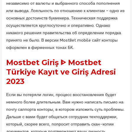
независимо от валюты и выбранного способа пополнения
или вывода. Лояльность по отношению к клиентам – одно из
основных достоинств букмекера. Техническая поддержка
осуществляется круглосуточно и оперативно. Однако
никакого решения правительства об определении порядка
принято не было. В версии MostBet mobile сайт конторы
оформлен в фирменных тонах БК.
Mostbet Giriş ᐈ Mostbet
Türkiye Kayıt ve Giriş Adresi
2023
Если вы потеряли логин, процесс восстановления будет
немного более длительным. Вам нужно написать письмо на
почту саппорта конторы, в котором изложить суть проблемы.
Дальше с вами будет общаться сотрудник техподдержки,
который, скорее всего, попросит отправить скан-копии
документов, которые подтверждают вашу личность.