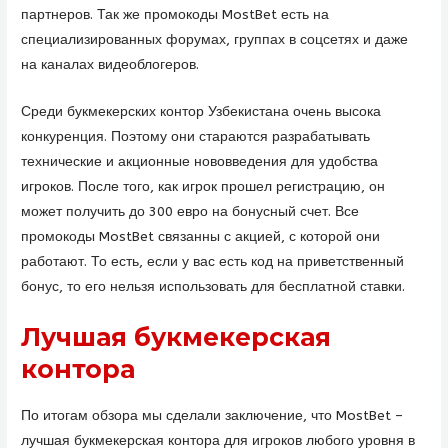
партнеров. Так же промокоды MostBet есть на
специализированных форумах, группах в соцсетях и даже
на каналах видеоблогеров.
Среди букмекерских контор Узбекистана очень высока
конкуренция. Поэтому они стараются разрабатывать
технические и акционные нововведения для удобства
игроков. После того, как игрок прошел регистрацию, он
может получить до 300 евро на бонусный счет. Все
промокоды MostBet связанны с акцией, с которой они
работают. То есть, если у вас есть код на приветственный
бонус, то его нельзя использовать для бесплатной ставки.
Лучшая букмекерская
контора
По итогам обзора мы сделали заключение, что MostBet –
лучшая букмекерская контора для игроков любого уровня в