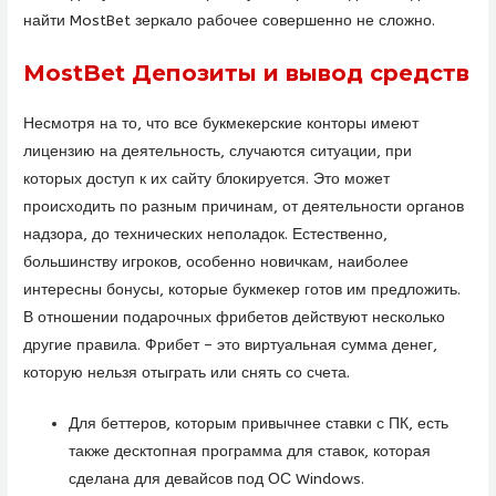
найти MostBet зеркало рабочее совершенно не сложно.
MostBet Депозиты и вывод средств
Несмотря на то, что все букмекерские конторы имеют
лицензию на деятельность, случаются ситуации, при
которых доступ к их сайту блокируется. Это может
происходить по разным причинам, от деятельности органов
надзора, до технических неполадок. Естественно,
большинству игроков, особенно новичкам, наиболее
интересны бонусы, которые букмекер готов им предложить.
В отношении подарочных фрибетов действуют несколько
другие правила. Фрибет – это виртуальная сумма денег,
которую нельзя отыграть или снять со счета.
Для беттеров, которым привычнее ставки с ПК, есть
также десктопная программа для ставок, которая
сделана для девайсов под ОС Windows.