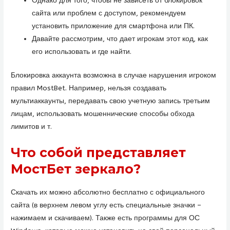
Однако для того, чтобы не зависеть от блокировок
сайта или проблем с доступом, рекомендуем
установить приложение для смартфона или ПК.
Давайте рассмотрим, что дает игрокам этот код, как
его использовать и где найти.
Блокировка аккаунта возможна в случае нарушения игроком
правил MostBet. Например, нельзя создавать
мультиаккаунты, передавать свою учетную запись третьим
лицам, использовать мошеннические способы обхода
лимитов и т.
Что собой представляет
МостБет зеркало?
Скачать их можно абсолютно бесплатно с официального
сайта (в верхнем левом углу есть специальные значки –
нажимаем и скачиваем). Также есть программы для ОС