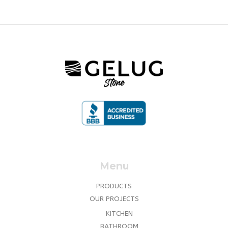
Menu
PRODUCTS
OUR PROJECTS
KITCHEN
BATHROOM