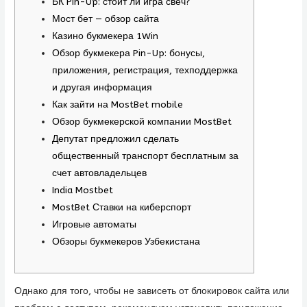
БК Pin-Up: стоит ли игра свеч?
Мост бет — обзор сайта
Казино букмекера 1Win
Обзор букмекера Pin-Up: бонусы,
приложения, регистрация, техподдержка
и другая информация
Как зайти на MostBet mobile
Обзор букмекерской компании MostBet
Депутат предложил сделать
общественный транспорт бесплатным за
счет автовладельцев
India Mostbet
MostBet Ставки на киберспорт
Игровые автоматы
Обзоры букмекеров Узбекистана
Однако для того, чтобы не зависеть от блокировок сайта или