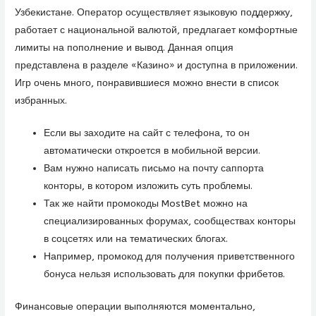
Узбекистане. Оператор осуществляет языковую поддержку,
работает с национальной валютой, предлагает комфортные
лимиты на пополнение и вывод. Данная опция
представлена в разделе «Казино» и доступна в приложении.
Игр очень много, понравившиеся можно внести в список
избранных.
Если вы заходите на сайт с телефона, то он
автоматически откроется в мобильной версии.
Вам нужно написать письмо на почту саппорта
конторы, в котором изложить суть проблемы.
Так же найти промокоды MostBet можно на
специализированных форумах, сообществах конторы
в соцсетях или на тематических блогах.
Например, промокод для получения приветственного
бонуса нельзя использовать для покупки фрибетов.
Финансовые операции выполняются моментально,