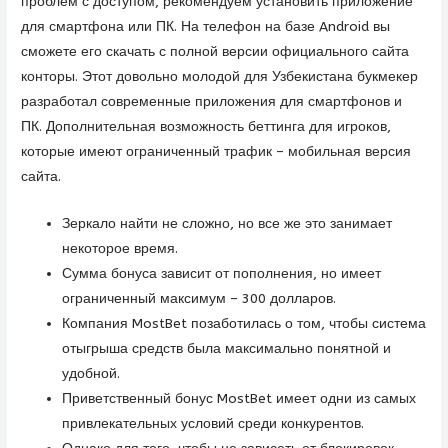
проблем с доступом, рекомендуем установить приложение
для смартфона или ПК. На телефон на базе Android вы
сможете его скачать с полной версии официального сайта
конторы. Этот довольно молодой для Узбекистана букмекер
разработал современные приложения для смартфонов и
ПК. Дополнительная возможность беттинга для игроков,
которые имеют ограниченный трафик – мобильная версия
сайта.
Зеркало найти не сложно, но все же это занимает
некоторое время.
Сумма бонуса зависит от пополнения, но имеет
ограниченный максимум – 300 долларов.
Компания MostBet позаботилась о том, чтобы система
отыгрыша средств была максимально понятной и
удобной.
Приветственный бонус MostBet имеет одни из самых
привлекательных условий среди конкурентов.