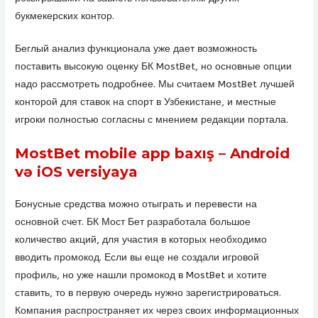
букмекерских контор.
Беглый анализ функционала уже дает возможность
поставить высокую оценку БК MostBet, но основные опции
надо рассмотреть подробнее. Мы считаем MostBet лучшей
конторой для ставок на спорт в Узбекистане, и местные
игроки полностью согласны с мнением редакции портала.
MostBet mobile app baxış – Android
və iOS versiyaya
Бонусные средства можно отыграть и перевести на
основной счет. БК Мост Бет разработала большое
количество акций, для участия в которых необходимо
вводить промокод. Если вы еще не создали игровой
профиль, но уже нашли промокод в MostBet и хотите
ставить, то в первую очередь нужно зарегистрироваться.
Компания распространяет их через своих информационных