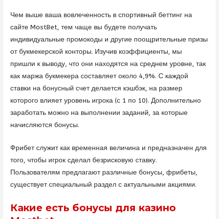
Чем выше ваша вовлеченность в спортивный беттинг на
сайте MostBet, тем чаще вы будете получать
индивидуальные промокоды и другие поощрительные призы
от букмекерской конторы. Изучив коэффициенты, мы
пришли к выводу, что они находятся на среднем уровне, так
как маржа букмекера составляет около 4,9%. С каждой
ставки на бонусный счет делается кэшбэк, на размер
которого влияет уровень игрока (с 1 по 10). Дополнительно
заработать можно на выполнении заданий, за которые
начисляются бонусы.
Фрибет служит как временная величина и предназначен для
того, чтобы игрок сделал безрисковую ставку.
Пользователям предлагают различные бонусы, фрибеты,
существует специальный раздел с актуальными акциями.
Какие есть бонусы для казино