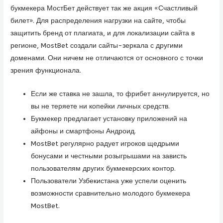
букмекера МостБет действует так же акция «Счастливый
билет». Для распределения нагрузки на сайте, чтобы
защитить бренд от плагиата, и для локализации сайта в
регионе, MostBet создали сайты-зеркала с другими
доменами. Они ничем не отличаются от основного с точки
зрения функционала.
Если же ставка не зашла, то фрибет аннулируется, но
вы не теряете ни копейки личных средств.
Букмекер предлагает установку приложений на
айфоны и смартфоны Андроид.
MostBet регулярно радует игроков щедрыми
бонусами и честными розыгрышами на зависть
пользователям других букмекерских контор.
Пользователи Узбекистана уже успели оценить
возможности сравнительно молодого букмекера
MostBet.