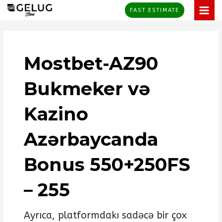
Skip
MAI
FAST ESTIMATE
to
MEN
content
Mostbet-AZ90
Bukmeker və
Kazino
Azərbaycanda
Bonus 550+250FS
– 255
Ayrıca, platformdakı sadəcə bir çox