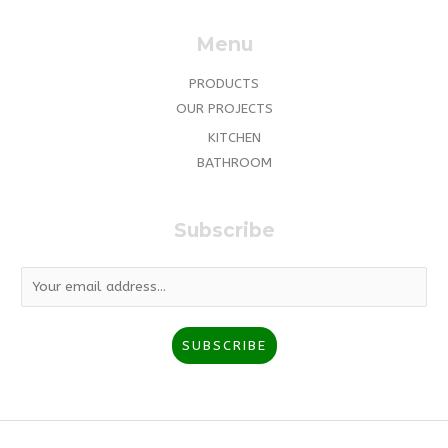
Menu
PRODUCTS
OUR PROJECTS
KITCHEN
BATHROOM
Subscribe
E
m
a
SUBSCRIBE
i
l
*