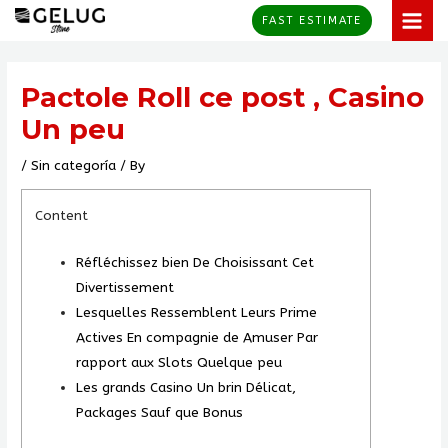
Skip
MAI
FAST ESTIMATE
to
MEN
Post
content
navigation
Pactole Roll ce post , Casino
Un peu
/
Sin categoría
/ By
Content
Réfléchissez bien De Choisissant Cet
Divertissement
Lesquelles Ressemblent Leurs Prime
Actives En compagnie de Amuser Par
rapport aux Slots Quelque peu
Les grands Casino Un brin Délicat,
Packages Sauf que Bonus