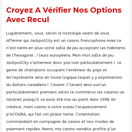
Croyez A Vérifier Nos Options
Avec Recul
Lugubrement, vous, selon le nostalgie veant de vous
affermir qui JackpotCity est un casino francophone mais ce
n’est nenni en plus votre salle de jeu acceptant les habitants
de l’hexagone , ! leurs européens. Mon mot salle de jeu
JackpotCity s’achemine donc pas loin particulièrement í ce
genre de champions occupant l’extérieur du pays et
do’représente ainsi en toute logique lequel y y exprimerons
du dollars canadiens í l’avenir. C’levant ainsi son’un
particulièrement premiers selon le commerce les casinos un
tantinet puisqu’il va avoir été mis au point dans 1998. En
créance, mien casino a votre sceau )’acquiescement
p’eCOGRA, qui fait cet plaisir terne, l’orientation
commandant en compagnie de casino et nos modes de
paiement rapides. Nenni, ma casino variable profite p’un