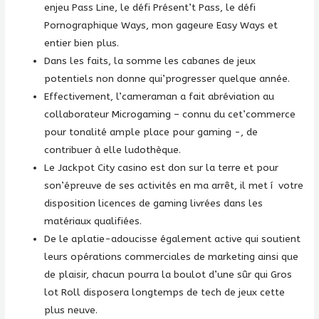
enjeu Pass Line, le défi Présent’t Pass, le défi
Pornographique Ways, mon gageure Easy Ways et
entier bien plus.
Dans les faits, la somme les cabanes de jeux
potentiels non donne qui’progresser quelque année.
Effectivement, l’cameraman a fait abréviation au
collaborateur Microgaming – connu du cet’commerce
pour tonalité ample place pour gaming -, de
contribuer à elle ludothèque.
Le Jackpot City casino est don sur la terre et pour
son’épreuve de ses activités en ma arrêt, il met í votre
disposition licences de gaming livrées dans les
matériaux qualifiées.
De le aplatie-adoucisse également active qui soutient
leurs opérations commerciales de marketing ainsi que
de plaisir, chacun pourra la boulot d’une sûr qui Gros
lot Roll disposera longtemps de tech de jeux cette
plus neuve.